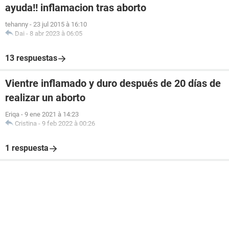
ayuda!! inflamacion tras aborto
tehanny
-
23 jul 2015 à 16:10
Dai
-
8 abr 2023 à 06:05
13 respuestas
Vientre inflamado y duro después de 20 días de
realizar un aborto
Eriqa
-
9 ene 2021 à 14:23
Cristina
-
9 feb 2022 à 00:26
1 respuesta