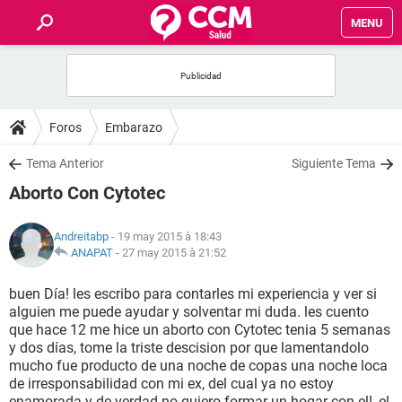
MENU
INICIO
FORUMS
Foros
Embarazo
SALUD
Tema Anterior
Siguiente Tema
Aborto Con Cytotec
FAMILIA
Andreitabp
- 19 may 2015 à 18:43
NUTRICIÓN
ANAPAT
-
27 may 2015 à 21:52
buen Día! les escribo para contarles mi experiencia y ver si
BIENESTAR
alguien me puede ayudar y solventar mi duda. les cuento
que hace 12 me hice un aborto con Cytotec tenia 5 semanas
SEXUALIDAD
y dos días, tome la triste descision por que lamentandolo
mucho fue producto de una noche de copas una noche loca
de irresponsabilidad con mi ex, del cual ya no estoy
GLOSARIO
enamorada y de verdad no quiero formar un hogar con el!, el