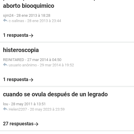
aborto biooquimico
sjm24
-
28 ene 2013 à 18:28
c-salinas
-
28 ene 2013 à 23:44
1 respuesta
histeroscopia
REINITARED
-
27 mar 2014 à 04:50
usuario anónimo
-
29 mar 2014 à 19:52
1 respuesta
cuando se ovula después de un legrado
lou
-
28 may 2011 à 13:51
Helen2207
-
20 may 2023 à 23:59
27 respuestas