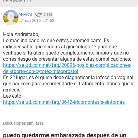
RÉPONSE 1 / 1
asumiendo las consecuencia y tomando cartas en el asunto.
si alguna pudiese darme un consejo de cuando seria lo mas
ANAPAT
6.138
indicado para utilizarlo,y cuanto tiempo tengo que esperar o
27 may 2015 à 21:52
si lo puedo usar de una vez, estere muy agradecida.
Hola Andreitabp,
Lo más indicado es que evites automedicarte. Es
indispensable que acudas al ginecólogo 1º para que
verifique si tu útero quedó completamente limpio y que no
corres riesgo de presentar alguna de estas complicaciones:
https://salud.ccm.net/faq/20096-posibles-complicaciones-
del-aborto-con-cytotec-misoprostol
En 2º lugar, es él quien debe diagnoticar la infección vaginal
que padeces para recomendarte el tratamiento idóneo que la
remedie.
Lee esto:
https://salud.ccm.net/faq/8642-tricomoniasis-sintomas
Discusiones similares
puedo quedarme embarazada despues de un