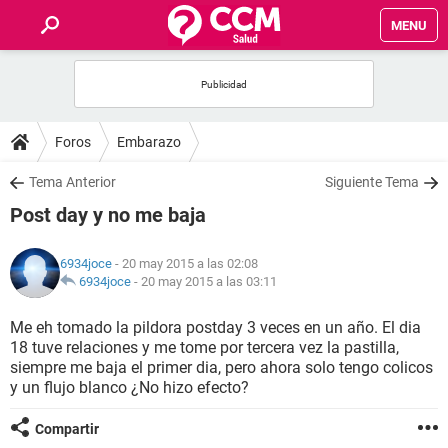
MENU
INICIO
FOROS
Foros
Embarazo
SALUD
Tema Anterior
Siguiente Tema
Post day y no me baja
FAMILIA
6934joce
- 20 may 2015 a las 02:08
NUTRICIÓN
6934joce
-
20 may 2015 a las 03:11
Me eh tomado la pildora postday 3 veces en un año. El dia
BIENESTAR
18 tuve relaciones y me tome por tercera vez la pastilla,
siempre me baja el primer dia, pero ahora solo tengo colicos
SEXUALIDAD
y un flujo blanco ¿No hizo efecto?
Compartir
GLOSARIO