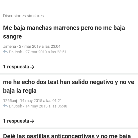
Discusiones similares
Me baja manchas marrones pero no me baja
sangre
Jimena
-
27 mar 2019 a las 23:04
Dr.Josh
-
27 mar 2019 a las 23:51
1 respuesta
me he echo dos test han salido negativo y no ve
baja la regla
1265bnj
-
14 may 2015 a las 01:21
Dr.Josh
-
14 may 2015 a las 06:48
1 respuesta
Dejé las pastillas anticonceptivas y no me baja