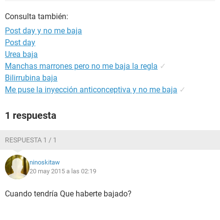
Consulta también:
Post day y no me baja
Post day
Urea baja
Manchas marrones pero no me baja la regla
✓
Bilirrubina baja
Me puse la inyección anticonceptiva y no me baja
✓
1 respuesta
RESPUESTA 1 / 1
ninoskitaw
20 may 2015 a las 02:19
Cuando tendría Que haberte bajado?