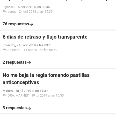
uge2012
-
6 oct 2012 a las 03:46
Jenny
-
24 oct 2018 a las 16:30
76 respuestas
6 días de retraso y flujo transparente
Solecito_
-
10 abr 2019 a las 03:45
Solecito_
-
11 abr 2019 a las 05:59
2 respuestas
No me baja la regla tomando pastillas
anticonceptivas
Miriam
-
18 jul 2019 a las 11:39
DRA. MARNET
-
19 jul 2019 a las 10:50
3 respuestas