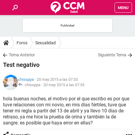
MENU
INICIO
FOROS
Foros
Sexualidad
SALUD
Tema Anterior
Siguiente Tema
Test negativo
FAMILIA
chissppa
- 20 may 2015 a las 07:33
NUTRICIÓN
chissppa -
20 may 2015 a las 07:55
hola buenas noches, el motivo por el que escribo es por que
BIENESTAR
tuve relaciones con mi novio, en mis días fértiles, tuve que
tener mi regla a partir del 13 de abril y ya llevo 10 días de
SEXUALIDAD
retraso, ya me hice la prueba de orina y también la de
sangre. es posible que haya error en ellas?
GLOSARIO