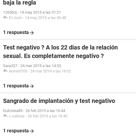
baja la regla
1265bnj
-
14 may 2015 a las 01:21
Dr.Josh
-
14 may 2015 a las 06:48
1 respuesta
Test negativo ? A los 22 dias de la relación
sexual. Es completamente negativo ?
Sara327
-
24 mar 2019 a las 14:53
Anmir0703
-
24 mar 2019 a las 16:02
1 respuesta
Sangrado de implantación y test negativo
Dulcinea89
-
26 feb 2019 a las 16:44
c-salinas
-
26 feb 2019 a las 18:40
1 respuesta