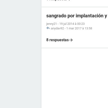
sangrado por implantación y 
jenny21
-
19 jul 2014 à 00:23
anydav92
-
1 mar 2017 à 13:58
8 respuestas