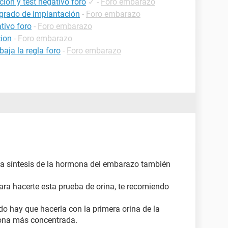
ión y test negativo foro
✓
-
Foro embarazo
grado de implantación
-
Foro embarazo
tivo foro
-
Foro embarazo
ion
-
Foro embarazo
aja la regla foro
-
Foro embarazo
l la síntesis de la hormona del embarazo también
a hacerte esta prueba de orina, te recomiendo
ado hay que hacerla con la primera orina de la
ona más concentrada.