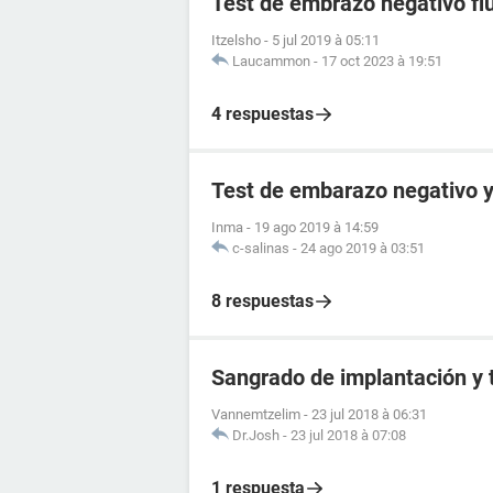
Test de embrazo negativo fl
Itzelsho
-
5 jul 2019 à 05:11
Laucammon
-
17 oct 2023 à 19:51
4 respuestas
Test de embarazo negativo
Inma
-
19 ago 2019 à 14:59
c-salinas
-
24 ago 2019 à 03:51
8 respuestas
Sangrado de implantación y 
Vannemtzelim
-
23 jul 2018 à 06:31
Dr.Josh
-
23 jul 2018 à 07:08
1 respuesta