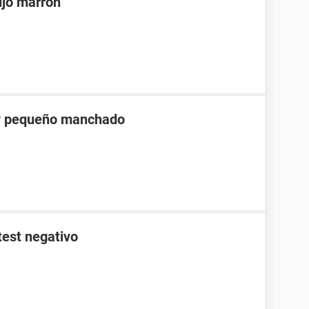
ujo marrón
 y pequeño manchado
test negativo