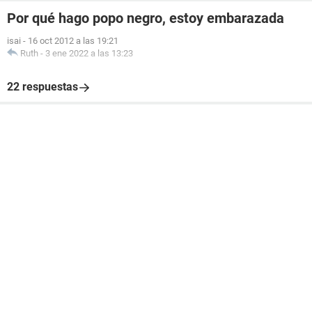
Por qué hago popo negro, estoy embarazada
isai
-
16 oct 2012 a las 19:21
Ruth
-
3 ene 2022 a las 13:23
22 respuestas