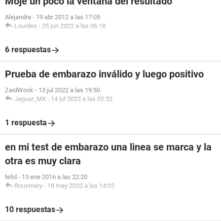
Moje un poco la ventana del resultado
Alejandra
-
19 abr 2012 a las 17:05
Lourdes
-
25 jun 2022 a las 06:18
6 respuestas
Prueba de embarazo inválido y luego positivo
ZaidWook
-
13 jul 2022 a las 19:50
Jaguar_MX
-
14 jul 2022 a las 02:32
1 respuesta
en mi test de embarazo una linea se marca y la
otra es muy clara
telid
-
13 ene 2016 a las 22:20
Rousmery
-
18 may 2022 a las 14:02
10 respuestas