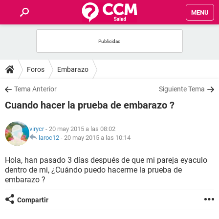
MENU
INICIO
FOROS
Foros
Embarazo
SALUD
Tema Anterior
Siguiente Tema
Cuando hacer la prueba de embarazo ?
FAMILIA
virycr
- 20 may 2015 a las 08:02
NUTRICIÓN
laroc12
-
20 may 2015 a las 10:14
Hola, han pasado 3 días después de que mi pareja eyaculo
BIENESTAR
dentro de mi, ¿Cuándo puedo hacerme la prueba de
embarazo ?
SEXUALIDAD
Compartir
GLOSARIO