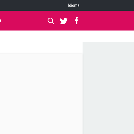
Idioma
O