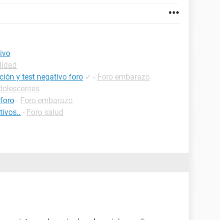
ivo
lidad
ión y test negativo foro
✓
-
Foro embarazo
dolescentes
foro
-
Foro embarazo
tivos..
-
Foro salud