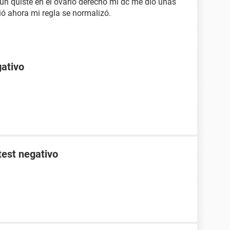
un quiste en el ovario derecho mi dc me dio unas
vió ahora mi regla se normalizó.
gativo
test negativo