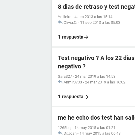
8 dias de retraso y test nega
Yolileire
-
4 sep 2013 a las 15:14
Olivia.O.
-
11 sep 2013 a las 05:03
1 respuesta
Test negativo ? A los 22 dia
negativo ?
Sara327
-
24 mar 2019 a las 14:53
Anmir0703
-
24 mar 2019 a las 16:02
1 respuesta
me he echo dos test han sali
1265bnj
-
14 may 2015 a las 01:21
Dr.Josh
-
14 may 2015 a las 06:48