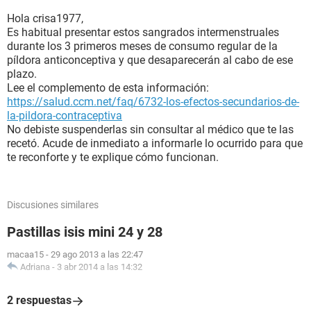
Hola crisa1977,
Es habitual presentar estos sangrados intermenstruales
durante los 3 primeros meses de consumo regular de la
píldora anticonceptiva y que desaparecerán al cabo de ese
plazo.
Lee el complemento de esta información:
https://salud.ccm.net/faq/6732-los-efectos-secundarios-de-
la-pildora-contraceptiva
No debiste suspenderlas sin consultar al médico que te las
recetó. Acude de inmediato a informarle lo ocurrido para que
te reconforte y te explique cómo funcionan.
Discusiones similares
Pastillas isis mini 24 y 28
macaa15
-
29 ago 2013 a las 22:47
Adriana
-
3 abr 2014 a las 14:32
2 respuestas