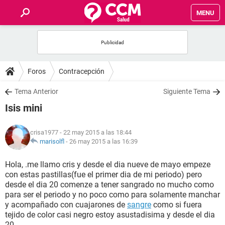
MENU
INICIO
FOROS
Foros
Contracepción
SALUD
Tema Anterior
Siguiente Tema
Isis mini
FAMILIA
crisa1977
- 22 may 2015 a las 18:44
NUTRICIÓN
marisolfl
-
26 may 2015 a las 16:39
Hola, .me llamo cris y desde el dia nueve de mayo empeze
BIENESTAR
con estas pastillas(fue el primer dia de mi periodo) pero
desde el dia 20 comenze a tener sangrado no mucho como
SEXUALIDAD
para ser el periodo y no poco como para solamente manchar
y acompañado con cuajarones de
sangre
como si fuera
tejido de color casi negro estoy asustadisima y desde el dia
GLOSARIO
20