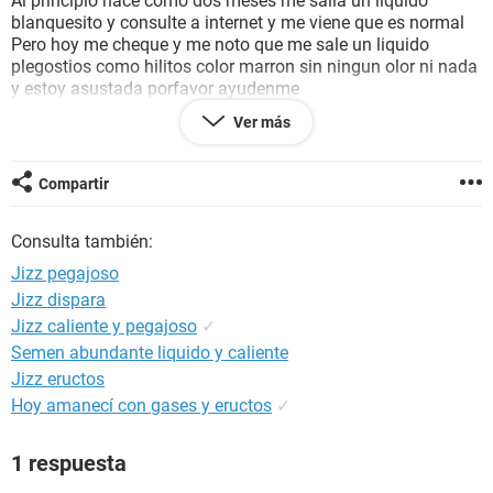
Al principio hace como dos meses me salia un liquido
blanquesito y consulte a internet y me viene que es normal
Pero hoy me cheque y me noto que me sale un liquido
plegostios como hilitos color marron sin ningun olor ni nada
y estoy asustada porfavor ayudenme
Ver más
Soy virgen:)
Y porfavor no me pongan que debo de consultar al
Compartir
ginecologo c:
Consulta también:
Jizz pegajoso
Jizz dispara
Jizz caliente y pegajoso
✓
Semen abundante liquido y caliente
Jizz eructos
Hoy amanecí con gases y eructos
✓
1 respuesta