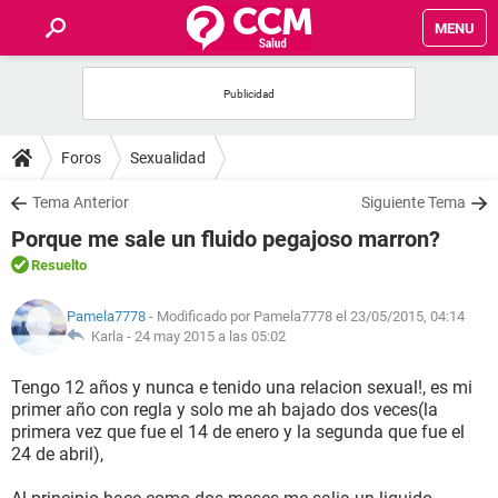
MENU
INICIO
FOROS
Foros
Sexualidad
SALUD
Tema Anterior
Siguiente Tema
Porque me sale un fluido pegajoso marron?
FAMILIA
Resuelto
NUTRICIÓN
Pamela7778
- Modificado por Pamela7778 el 23/05/2015, 04:14
Karla -
24 may 2015 a las 05:02
BIENESTAR
Tengo 12 años y nunca e tenido una relacion sexual!, es mi
primer año con regla y solo me ah bajado dos veces(la
SEXUALIDAD
primera vez que fue el 14 de enero y la segunda que fue el
24 de abril),
GLOSARIO