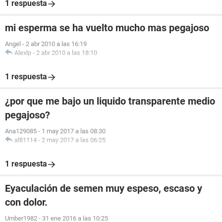
1 respuesta
mi esperma se ha vuelto mucho mas pegajoso
Angel
-
2 abr 2010 a las 16:19
Alexlp
-
2 abr 2010 a las 18:10
1 respuesta
¿por que me bajo un liquido transparente medio
pegajoso?
Ana129085
-
1 may 2017 a las 08:30
al81114
-
2 may 2017 a las 06:25
1 respuesta
Eyaculación de semen muy espeso, escaso y
con dolor.
Umber1982
-
31 ene 2016 a las 10:25