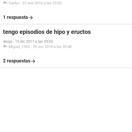
Caelyv
-
31 ene 2016 a las 10:52
1 respuesta
tengo episodios de hipo y eructos
despi
-
15 dic 2011 a las 05:02
Miguel_1993
-
29 nov 2019 a las 20:48
2 respuestas