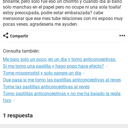
brillante, pero solo fue eso un chorrito y cuando iba al baño
solo manchas en el papel pero no ocupe ni una sola toalla!
estoy preocupada, podre estar embarazada? cabe
mensionar que ese mes tube relaciones con mi esposo muy
pocas veses, agradeseria me ayuden.
Compartir
Consulta también:
Me bajo solo un poco, en un dia y tomo anticonceptivas.
Si me tomo una pastilla y hago popo hace efecto?
✓
Tome misoprostol y solo sangre un día
✓
Que pasa si me tomo las pastillas anticonceptivas al reves
Tome las pastillas anticonceptivas al revés
Tomo pastillas anticonceptivas y no me ha bajado la regla
foro
✓
1 respuesta