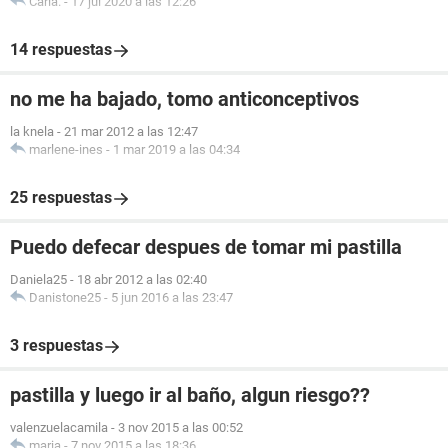
Carla.
-
17 jul 2020 a las 12:26
14 respuestas
no me ha bajado, tomo anticonceptivos
la knela
-
21 mar 2012 a las 12:47
marlene-ines
-
1 mar 2019 a las 04:34
25 respuestas
Puedo defecar despues de tomar mi pastilla
Daniela25
-
18 abr 2012 a las 02:40
Danistone25
-
5 jun 2016 a las 23:47
3 respuestas
pastilla y luego ir al baño, algun riesgo??
valenzuelacamila
-
3 nov 2015 a las 00:52
maria
-
7 nov 2015 a las 18:36