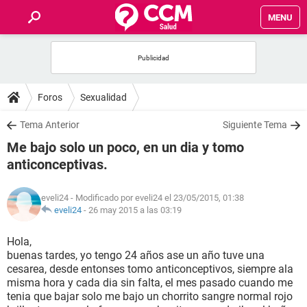
MENU
INICIO
FOROS
Foros
Sexualidad
SALUD
Tema Anterior
Siguiente Tema
Me bajo solo un poco, en un dia y tomo
FAMILIA
anticonceptivas.
NUTRICIÓN
eveli24
- Modificado por eveli24 el 23/05/2015, 01:38
eveli24
-
26 may 2015 a las 03:19
BIENESTAR
Hola,
buenas tardes, yo tengo 24 años ase un año tuve una
SEXUALIDAD
cesarea, desde entonses tomo anticonceptivos, siempre ala
misma hora y cada dia sin falta, el mes pasado cuando me
tenia que bajar solo me bajo un chorrito sangre normal rojo
GLOSARIO