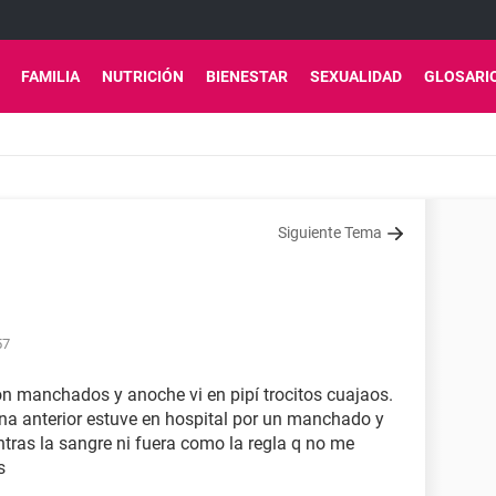
FAMILIA
NUTRICIÓN
BIENESTAR
SEXUALIDAD
GLOSARI
Siguiente Tema
57
on manchados y anoche vi en pipí trocitos cuajaos.
ana anterior estuve en hospital por un manchado y
tras la sangre ni fuera como la regla q no me
s