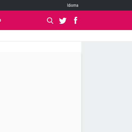
Idioma
O