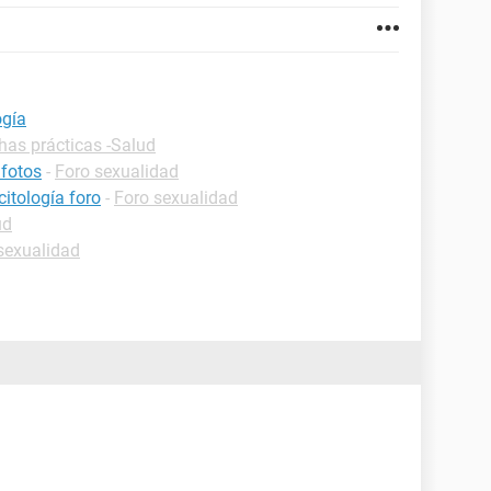
ogía
has prácticas -Salud
 fotos
-
Foro sexualidad
itología foro
-
Foro sexualidad
ud
sexualidad