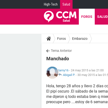
High-Tech
Salud
FOROS
SALUD
Foros
Embarazo
Tema Anterior
Manchado
tamy16
- 24 may 2015 a las 21:00
Abigail P.
-
30 may 2015 a las 01:
Hola, tengo 28 años y llevo 2 días c
El pipí oscuro .El sábado de la sem
me dijeron q todo estaba bien q mien
preocupe pero ....estoy de 6 semana