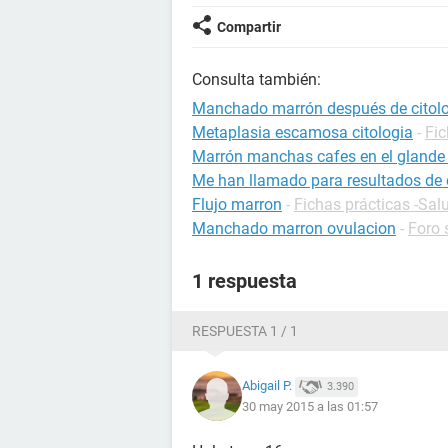
Compartir
Consulta también:
Manchado marrón después de citol
Metaplasia escamosa citologia
-
Fic
Marrón manchas cafes en el glande
Me han llamado para resultados de c
Flujo marron
-
Fichas prácticas -Sal
Manchado marron ovulacion
-
Foro 
1 respuesta
RESPUESTA 1 / 1
Abigail P.
3.390
30 may 2015 a las 01:57