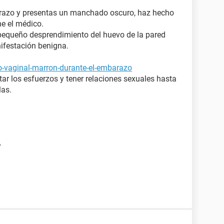
barazo y presentas un manchado oscuro, haz hecho
ne el médico.
pequeño desprendimiento del huevo de la pared
ifestación benigna.
jo-vaginal-marron-durante-el-embarazo
ar los esfuerzos y tener relaciones sexuales hasta
las.
A