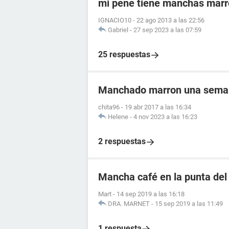
mi pene tiene manchas mar
IGNACIO10
-
22 ago 2013 a las 22:56
Gabriel
-
27 sep 2023 a las 07:59
25 respuestas
Manchado marron una semana
chita96
-
19 abr 2017 a las 16:34
Helene
-
4 nov 2023 a las 16:23
2 respuestas
Mancha café en la punta del
Mart
-
14 sep 2019 a las 16:18
DRA. MARNET
-
15 sep 2019 a las 11:49
1 respuesta