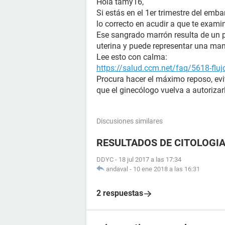
Hola tamy16,
Si estás en el 1er trimestre del em
lo correcto en acudir a que te exami
Ese sangrado marrón resulta de un 
uterina y puede representar una man
Lee esto con calma:
https://salud.ccm.net/faq/5618-flu
Procura hacer el máximo reposo, evit
que el ginecólogo vuelva a autorizar
Discusiones similares
RESULTADOS DE CITOLOGI
DDYC
-
18 jul 2017 a las 17:34
andaval
-
10 ene 2018 a las 16:31
2 respuestas