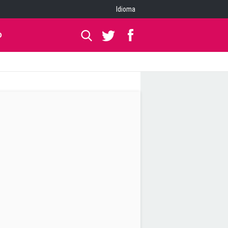
Idioma
O