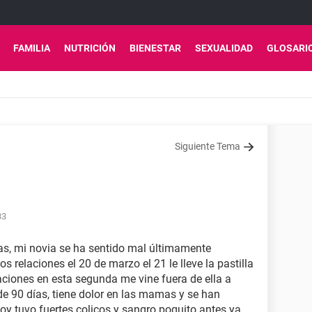
FAMILIA
NUTRICIÓN
BIENESTAR
SEXUALIDAD
GLOSARI
Siguiente Tema
33
as, mi novia se ha sentido mal últimamente
os relaciones el 20 de marzo el 21 le lleve la pastilla
aciones en esta segunda me vine fuera de ella a
 de 90 días, tiene dolor en las mamas y se han
y tuvo fuertes colicos y sangro poquito antes ya