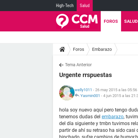
High-Tech
Salud
FOROS
SALUD
Foros
Embarazo
Tema Anterior
Urgente rrspuestas
welly1011
- 26 may 2015 a las 05:56
Yasmin001
-
4 jun 2015 a las 21:
hola soy nuevo aquí pero tengo dud
tenemos dudas del
embarazo
, tuvim
del día siguiente y tmbn tuvimos rel
partir de ahí su retraso ha sido casi
hinchado, sufre cambios de humor,ho