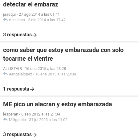
detectar el embaraz
jaacqui
-
27 ago 2014 a las 01:41
c-salinas
-
3 dic 2014 a las 17:42
3 respuestas
como saber que estoy embarazada con solo
tocarme el vientre
ALLISTAIR
-
16 ene 2015 a las 23:28
aangelalopez
-
16 ene 2015 a las 23:34
1 respuesta
ME pico un alacran y estoy embarazada
lesperan
-
6 sep 2012 a las 21:34
Miligarcia
-
31 jul 2023 a las 11:02
3 respuestas