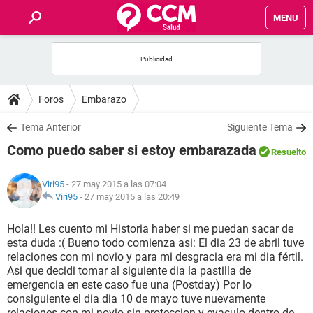
MENU
INICIO
FOROS
Foros
Embarazo
SALUD
Tema Anterior
Siguiente Tema
Como puedo saber si estoy embarazada
Resuelto
FAMILIA
Viri95
- 27 may 2015 a las 07:04
NUTRICIÓN
Viri95
-
27 may 2015 a las 20:49
Hola!! Les cuento mi Historia haber si me puedan sacar de
BIENESTAR
esta duda :( Bueno todo comienza asi: El dia 23 de abril tuve
relaciones con mi novio y para mi desgracia era mi dia fértil.
SEXUALIDAD
Asi que decidi tomar al siguiente dia la pastilla de
emergencia en este caso fue una (Postday) Por lo
consiguiente el dia dia 10 de mayo tuve nuevamente
GLOSARIO
relaciones con mi novio sin proteccion y eyaculo dentro de