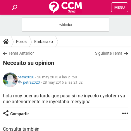
MENU
INICIO
FOROS
Foros
Embarazo
SALUD
Tema Anterior
Siguiente Tema
Necesito su opinion
FAMILIA
petra2020
- 28 may 2015 a las 21:50
NUTRICIÓN
petra2020
-
28 may 2015 a las 21:52
hola muy buenas tarde que pasa si me inyecto cyclofem ya
BIENESTAR
que anteriormente me inyectaba mesygina
SEXUALIDAD
Compartir
GLOSARIO
Consulta también: