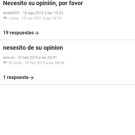
Necesito su opinión, por favor
ana00051
-
16 ago 2012 a las 15:23
Laura
-
15 nov 2021 a las 18:25
19 respuestas
nesesito de su opinion
ana.oo
-
10 feb 2015 a las 02:01
Dr.Josh
-
10 feb 2015 a las 04:08
1 respuesta