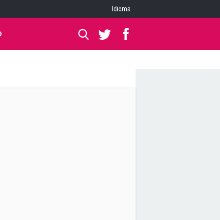
Idioma
O