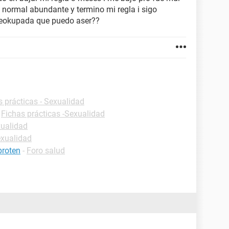
normal abundante y termino mi regla i sigo
reokupada que puedo aser??
s prácticas - Sexualidad
-
Fichas prácticas -Sexualidad
xualidad
exualidad
broten
-
Foro salud