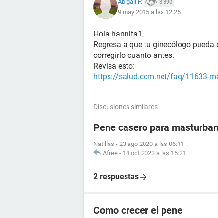
Abigail P.
3.390
9 may 2015 a las 12:25
Hola hannita1,
Regresa a que tu ginecólogo pueda d
corregirlo cuanto antes.
Revisa esto:
https://salud.ccm.net/faq/11633-m
Discusiones similares
Pene casero para masturba
Natillas
-
23 ago 2020 a las 06:11
Afree
-
14 oct 2023 a las 15:21
2 respuestas
Como crecer el pene