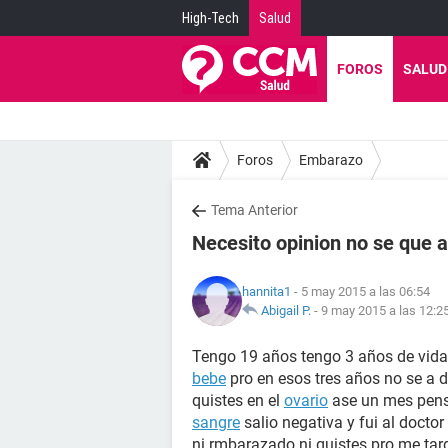
High-Tech
Salud
FOROS
SALUD
Foros
Embarazo
Tema Anterior
Necesito opinion no se que 
hannita1
- 5 may 2015 a las 06:54
Abigail P.
-
9 may 2015 a las 12:2
Tengo 19 años tengo 3 años de vida 
bebe
pro en esos tres años no se a d
quistes en el
ovario
ase un mes pens
sangre
salio negativa y fui al docto
ni rmbarazado ni quistes pro me tar