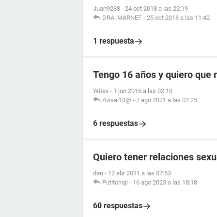
Juan9238
-
24 oct 2018 a las 22:19
DRA. MARNET
-
25 oct 2018 a las 11:42
1 respuesta
Tengo 16 años y quiero que
Witex
-
1 jun 2016 a las 02:10
Avisai10@
-
7 ago 2021 a las 02:25
6 respuestas
Quiero tener relaciones sex
dan
-
12 abr 2011 a las 07:53
Putitohajl
-
16 ago 2023 a las 18:18
60 respuestas