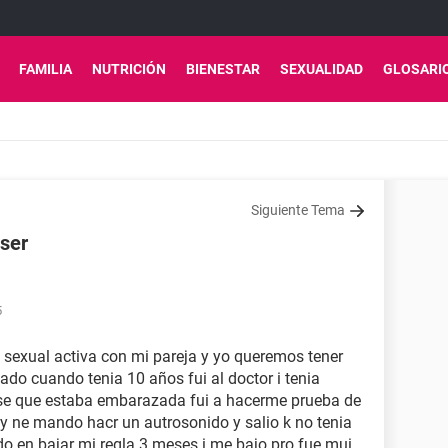
FAMILIA
NUTRICIÓN
BIENESTAR
SEXUALIDAD
GLOSARI
Siguiente Tema
aser
5
sexual activa con mi pareja y yo queremos tener
ado cuando tenia 10 años fui al doctor i tenia
e que estaba embarazada fui a hacerme prueba de
r y ne mando hacr un autrosonido y salio k no tenia
do en bajar mi regla 3 meses i me bajo pro fue mui