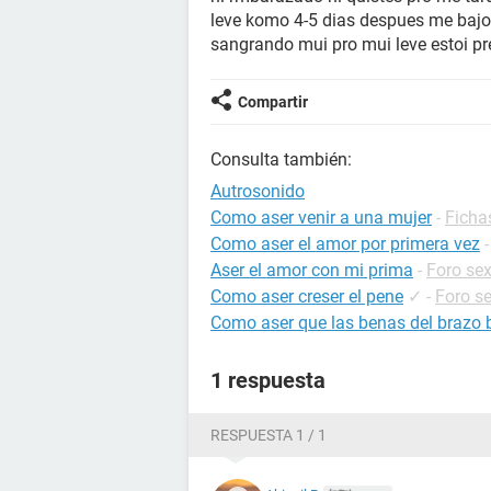
leve komo 4-5 dias despues me bajo 
sangrando mui pro mui leve estoi p
Compartir
Consulta también:
Autrosonido
Como aser venir a una mujer
-
Ficha
Como aser el amor por primera vez
Aser el amor con mi prima
-
Foro se
Como aser creser el pene
✓
-
Foro s
Como aser que las benas del brazo 
1 respuesta
RESPUESTA 1 / 1