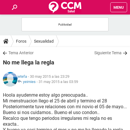
MENU
INICIO
FOROS
Foros
Sexualidad
SALUD
Tema Anterior
Siguiente Tema
No me llega la regla
FAMILIA
jetefa
- 30 may 2015 a las 23:29
NUTRICIÓN
yeimies
-
31 may 2015 a las 03:59
Hoola ayudenme estoy algo preocupada..
BIENESTAR
Mi menstruacion llego el 25 de abril y termino el 28
Posteriormente tuve relaciones con mi novio el 05 de mayo...
SEXUALIDAD
Bueno si nos cuidamos.. Bueno el uso condon..
Recalco que tengo periodos irregulares mi regla no es
exacta..
GLOSARIO
Y bueno ya casi termina el mes y no me ha llegado la regla