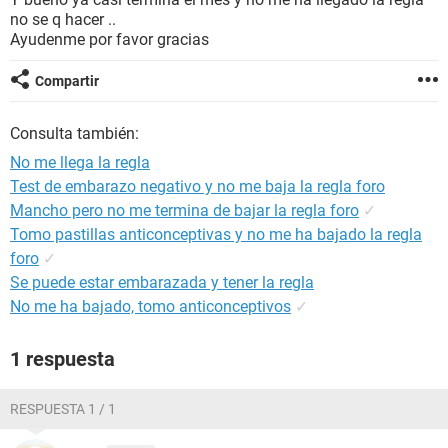
no se q hacer ..
Ayudenme por favor gracias
Compartir
Consulta también:
No me llega la regla
Test de embarazo negativo y no me baja la regla foro
Mancho pero no me termina de bajar la regla foro
✓
Tomo pastillas anticonceptivas y no me ha bajado la regla
foro
✓
Se puede estar embarazada y tener la regla
No me ha bajado, tomo anticonceptivos
✓
1 respuesta
RESPUESTA 1 / 1