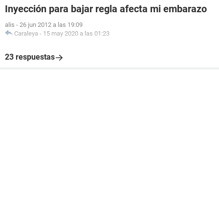
Inyección para bajar regla afecta mi embarazo
alis
-
26 jun 2012 a las 19:09
Caraleya
-
15 may 2020 a las 01:23
23 respuestas