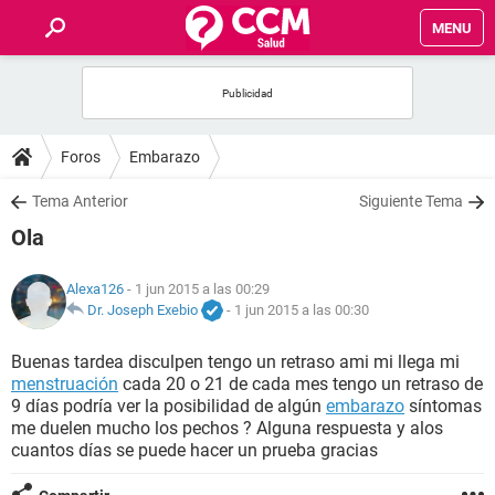
MENU
INICIO
FOROS
Foros
Embarazo
SALUD
Tema Anterior
Siguiente Tema
Ola
FAMILIA
Alexa126
- 1 jun 2015 a las 00:29
NUTRICIÓN
Dr. Joseph Exebio
-
1 jun 2015 a las 00:30
Buenas tardea disculpen tengo un retraso ami mi llega mi
BIENESTAR
menstruación
cada 20 o 21 de cada mes tengo un retraso de
9 días podría ver la posibilidad de algún
embarazo
síntomas
SEXUALIDAD
me duelen mucho los pechos ? Alguna respuesta y alos
cuantos días se puede hacer un prueba gracias
GLOSARIO