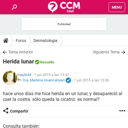
MENU
INICIO
FOROS
Foros
Dermatologia
SALUD
Tema Anterior
Siguiente Tema
Herida lunar
Resuelto
FAMILIA
mayte44
- 1 jun 2015 a las 13:32
NUTRICIÓN
Dra. Marlene Huancahuari
-
1 jun 2015 a las 15:30
hace unos días me hice herida en un lunar, y desapareció al
BIENESTAR
caer la costra. sólo queda la cicatriz. es normal?
SEXUALIDAD
Compartir
GLOSARIO
Consulta también: