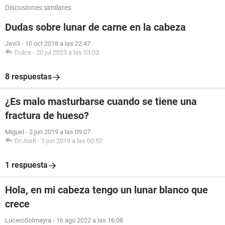
Discusiones similares
Dudas sobre lunar de carne en la cabeza
Javi3
-
10 oct 2018 a las 22:47
Dulce
-
20 jul 2023 a las 03:03
8 respuestas
¿Es malo masturbarse cuando se tiene una
fractura de hueso?
Miguel
-
2 jun 2019 a las 09:07
Dr.Josh
-
3 jun 2019 a las 00:52
1 respuesta
Hola, en mi cabeza tengo un lunar blanco que
crece
LuceroSolmayra
-
16 ago 2022 a las 16:08