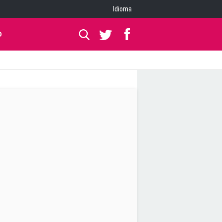
Idioma
O