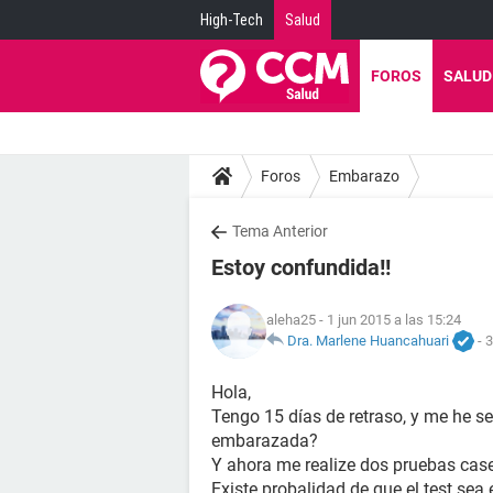
High-Tech
Salud
FOROS
SALUD
Foros
Embarazo
Tema Anterior
Estoy confundida!!
aleha25
- 1 jun 2015 a las 15:24
Dra. Marlene Huancahuari
-
3
Hola,
Tengo 15 días de retraso, y me he 
embarazada?
Y ahora me realize dos pruebas case
Existe probalidad de que el test se