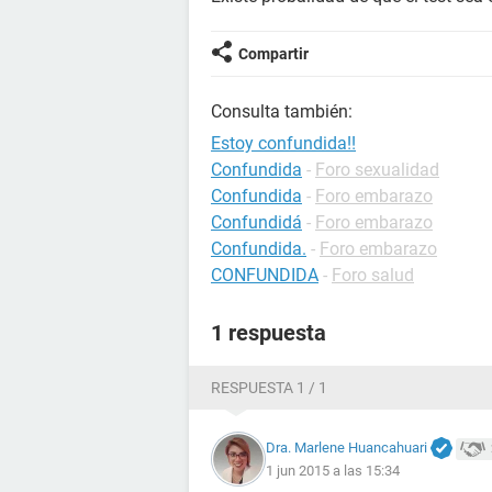
Compartir
Consulta también:
Estoy confundida!!
Confundida
-
Foro sexualidad
Confundida
-
Foro embarazo
Confundidá
-
Foro embarazo
Confundida.
-
Foro embarazo
CONFUNDIDA
-
Foro salud
1 respuesta
RESPUESTA 1 / 1
Dra. Marlene Huancahuari
1 jun 2015 a las 15:34