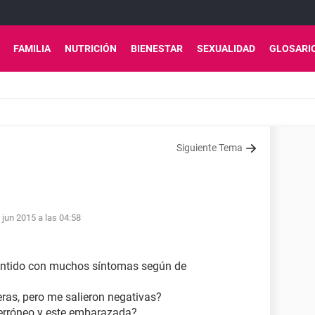
FAMILIA
NUTRICIÓN
BIENESTAR
SEXUALIDAD
GLOSARI
Siguiente Tema
 jun 2015 a las 04:58
sentido con muchos síntomas según de
ras, pero me salieron negativas?
a erróneo y este embarazada?