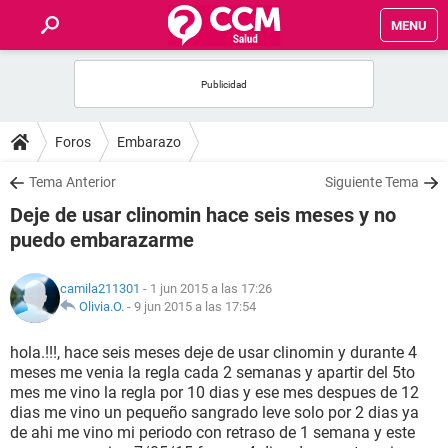
MENU
INICIO
FOROS
Foros
Embarazo
SALUD
Tema Anterior
Siguiente Tema
Deje de usar clinomin hace seis meses y no
FAMILIA
puedo embarazarme
NUTRICIÓN
camila211301
- 1 jun 2015 a las 17:26
Olivia.O.
-
9 jun 2015 a las 17:54
BIENESTAR
hola.!!!, hace seis meses deje de usar clinomin y durante 4
meses me venia la regla cada 2 semanas y apartir del 5to
SEXUALIDAD
mes me vino la regla por 10 dias y ese mes despues de 12
dias me vino un pequeño sangrado leve solo por 2 dias ya
de ahi me vino mi periodo con retraso de 1 semana y este
GLOSARIO