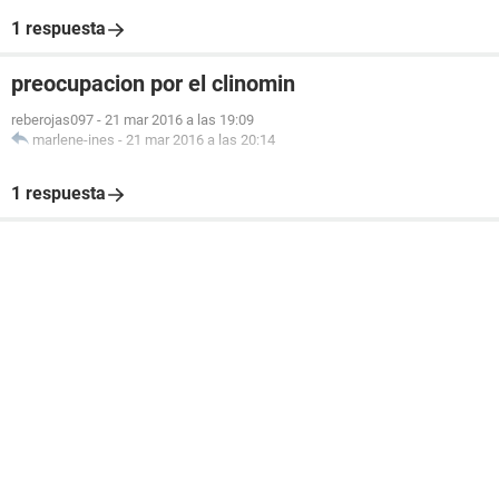
1 respuesta
preocupacion por el clinomin
reberojas097
-
21 mar 2016 a las 19:09
marlene-ines
-
21 mar 2016 a las 20:14
1 respuesta