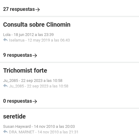
27 respuestas
Consulta sobre Clinomin
Lola
-
18 jun 2012 a las 23:39
Iselarrua
-
12 may 2019 a las 06:43
9 respuestas
Trichomist forte
Ju_2085
-
22 sep 2023 a las 10:58
Ju_2085
-
22 sep 2023 a las 10:58
0 respuestas
seretide
Susan Hayward
-
14 nov 2010 a las 20:03
DRA. MARNET
-
14 nov 2010 a las 21:31