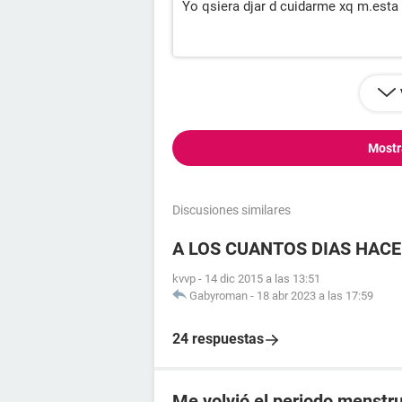
Yo qsiera djar d cuidarme xq m.est
Mostr
Discusiones similares
A LOS CUANTOS DIAS HACE
kvvp
-
14 dic 2015 a las 13:51
Gabyroman
-
18 abr 2023 a las 17:59
24 respuestas
Me volvió el periodo menstru