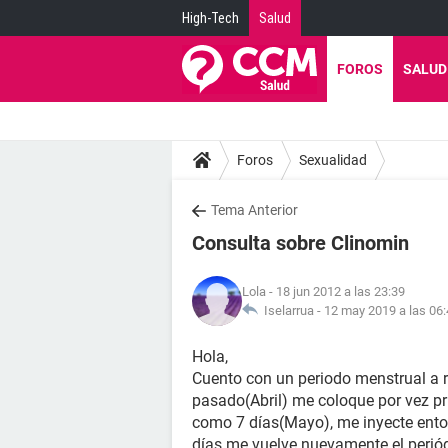
High-Tech
Salud
FOROS
SALUD
Foros
Sexualidad
Tema Anterior
Consulta sobre Clinomin
Lola
- 18 jun 2012 a las 23:39
Iselarrua -
12 may 2019 a las 06
Hola,
Cuento con un periodo menstrual a r
pasado(Abril) me coloque por vez pri
como 7 días(Mayo), me inyecte ento
días me vuelve nuevamente el periód