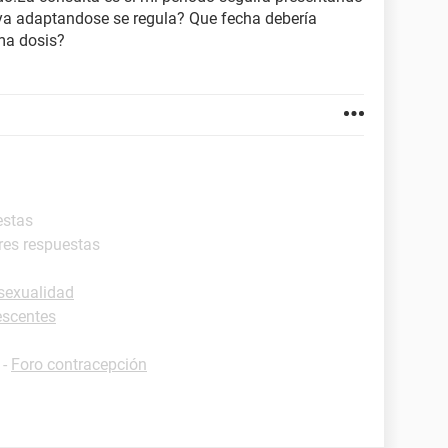
aya adaptandose se regula? Que fecha debería
ma dosis?
estas
res respuestas
sexualidad
escentes
-
Foro contracepción