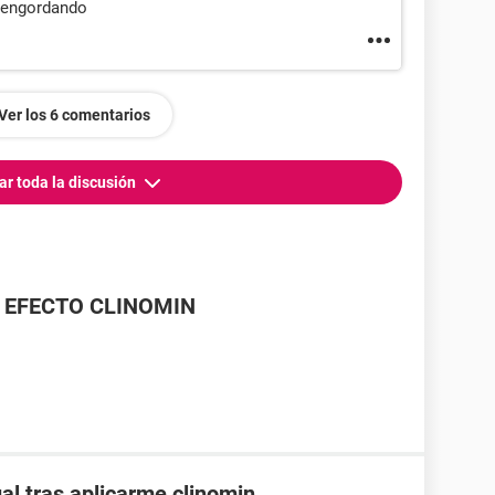
a engordando
Ver los 6 comentarios
ar toda la discusión
 EFECTO CLINOMIN
al tras aplicarme clinomin