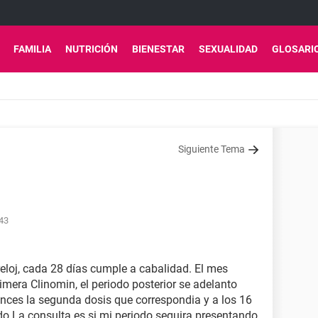
FAMILIA
NUTRICIÓN
BIENESTAR
SEXUALIDAD
GLOSARI
Siguiente Tema
:43
eloj, cada 28 días cumple a cabalidad. El mes
mera Clinomin, el periodo posterior se adelanto
nces la segunda dosis que correspondia y a los 16
o.La consulta es si mi periodo seguira presentando