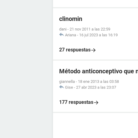
clinomin
dani
-
21 nov 2011 a las 22:59
Ariana
-
16 jul 2023 a las 16:19
27 respuestas
Método anticonceptivo que 
giannella
-
18 ene 2013 a las 03:58
Gise
-
27 abr 2023 a las 23:07
177 respuestas