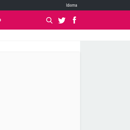
Idioma
O