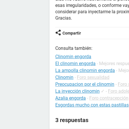
esas irregularidades, o conforme v
considerar para inyectarme la proxi
Gracias.
Compartir
Consulta también:
Clinomin engorda
El clinomin engorda
- Mejores respu
La ampolla clinomin engorda
- Mejo
Clinomin
-
Foro sexualidad
Preocupacion por el clinomin
-
Foro 
La inyección clinomin
✓
-
Foro adol
Azalia engorda
-
Foro contracepción
Esgordas mucho con estas pastillas
3 respuestas