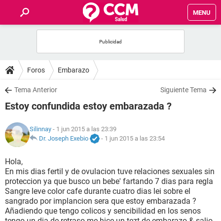
MENU
INICIO
FOROS
Foros
Embarazo
SALUD
Tema Anterior
Siguiente Tema
Estoy confundida estoy embarazada ?
FAMILIA
Silinnay
- 1 jun 2015 a las 23:39
NUTRICIÓN
Dr. Joseph Exebio
-
1 jun 2015 a las 23:54
Hola,
BIENESTAR
En mis dias fertil y de ovulacion tuve relaciones sexuales sin
proteccion ya que busco un bebe' fartando 7 dias para regla
SEXUALIDAD
Sangre leve color cafe durante cuatro dias lei sobre el
sangrado por implancion sera que estoy embarazada ?
Añadiendo que tengo colicos y sencibilidad en los senos
GLOSARIO
tengo un dia de retraso me hice un tezt de embarazo & salio