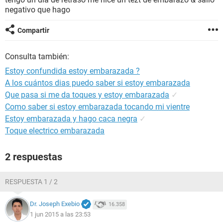
negativo que hago
Compartir
Consulta también:
Estoy confundida estoy embarazada ?
A los cuántos dias puedo saber si estoy embarazada
Que pasa si me da toques y estoy embarazada
✓
Como saber si estoy embarazada tocando mi vientre
Estoy embarazada y hago caca negra
✓
Toque electrico embarazada
2 respuestas
RESPUESTA 1 / 2
Dr. Joseph Exebio
16.358
1 jun 2015 a las 23:53