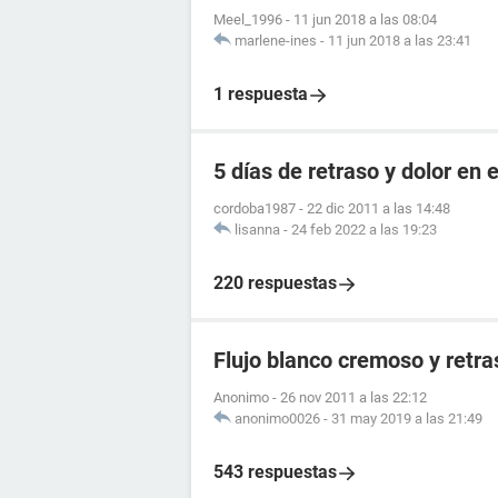
Meel_1996
-
11 jun 2018 a las 08:04
marlene-ines
-
11 jun 2018 a las 23:41
1 respuesta
5 días de retraso y dolor en e
cordoba1987
-
22 dic 2011 a las 14:48
lisanna
-
24 feb 2022 a las 19:23
220 respuestas
Flujo blanco cremoso y retr
Anonimo
-
26 nov 2011 a las 22:12
anonimo0026
-
31 may 2019 a las 21:49
543 respuestas