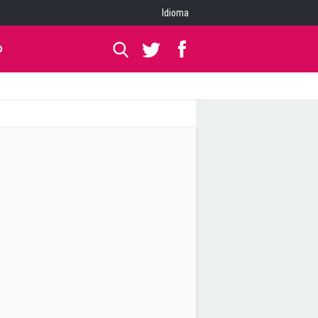
Idioma
O