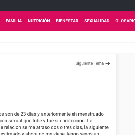
FAMILIA
NUTRICIÓN
BIENESTAR
SEXUALIDAD
GLOSARI
Siguiente Tema
clos son de 23 dias y anteriormente eh menstruado
ión sexual que tube y fue sin proteccion. La
relacion se me atraso dos o tres dias, la siguiente
a estimado y ahora no me viene, tengo senos un