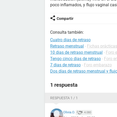
poco inflamados, y flujo vaginal ca
Compartir
Consulta también:
Cuatro dias de retraso
Retraso menstrual
-
Fichas prácticas
10 dias de retraso menstrual
-
Foro 
Tengo cinco dias de retraso
-
Foro e
7 dias de retraso
-
Foro embarazo
Dos días de retraso menstrual y fluj
1 respuesta
RESPUESTA 1 / 1
Olivia.O.
4.080