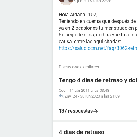
9 jun 2015 a las 23:38
Hola Aldana1102,
Teniendo en cuenta que después de t
ya en 2 ocasiones tu menstruación 
Si luego de ellas, no has vuelto a ten
causa, entre las aquí citadas:
https://salud.ccm.net/faq/3062-ret
Discusiones similares
Tengo 4 días de retraso y d
Ceci
-
14 abr 2011 a las 03:48
Zay_24
-
30 jun 2020 a las 21:09
137 respuestas
4 días de retraso