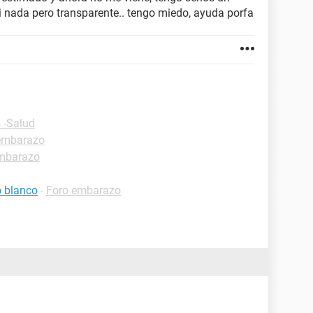
si nada pero transparente.. tengo miedo, ayuda porfa
 -Salud
embarazo
mbarazo
o blanco
-
Foro embarazo