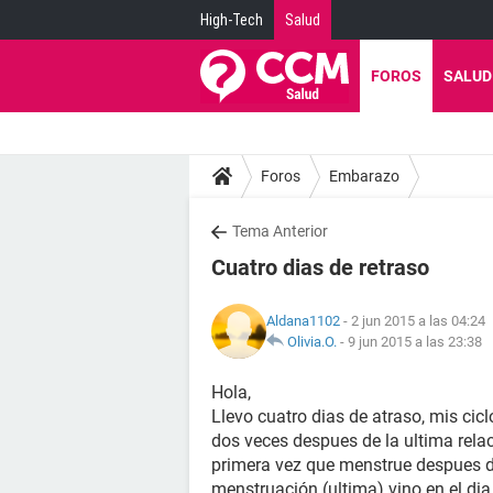
High-Tech
Salud
FOROS
SALUD
Foros
Embarazo
Tema Anterior
Cuatro dias de retraso
Aldana1102
- 2 jun 2015 a las 04:24
Olivia.O.
-
9 jun 2015 a las 23:38
Hola,
Llevo cuatro dias de atraso, mis ci
dos veces despues de la ultima relac
primera vez que menstrue despues de 
menstruación (ultima) vino en el di