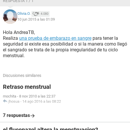
RESPUESTA 1 / 1
protección esa noche después del acto manche un poco
sangre roja clara y aguada en la noche no me puse tampon
Olivia.O.
4.080
solo protector y vi al día siguiente que solo manche unas
10 jun 2015 a las 01:09
gotas.
Lunes 1 no manche en la mañana, manché flujo marrón
Hola AndreaTB,
como a las 4 de la tarde y después solo unas cuantas gotas
Realiza
una prueba de embarazo en sangre
para tener la
una o dos veces.
seguridad si existe esa posibilidad o si la manera como llegó
el sangrado se trata de la propia irregularidad de tu ciclo
Martes 2: manche como dos gotas y esta cambiando el flujo
menstrual.
cada vez mas claro....
Quiero saber si es normal que transcurra un periodo así, es el
Discusiones similares
periodo más leve que he tenido y si no estoy en embarazo
hay la posibilidad de quedar si sostuve relaciones el
Retraso menstrual
domingo sin protección. Muchas gracias
mochita
-
8 nov 2010 a las 22:37
jhosua
-
14 ago 2016 a las 08:22
7 respuestas
el fluconazol altera la menstruacion?