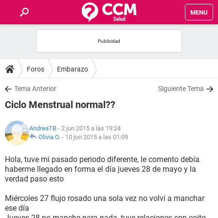
MENU
INICIO
FOROS
Foros
Embarazo
SALUD
Tema Anterior
Siguiente Tema
Ciclo Menstrual normal??
FAMILIA
AndreaTB
- 2 jun 2015 a las 19:24
NUTRICIÓN
Olivia.O.
-
10 jun 2015 a las 01:09
Hola, tuve mi pasado periodo diferente, le comento debía
BIENESTAR
haberme llegado en forma el día jueves 28 de mayo y la
verdad paso esto
SEXUALIDAD
Miércoles 27 flujo rosado una sola vez no volví a manchar
ese día
GLOSARIO
Jueves 28 no manche para nada, tuve relaciones con coito