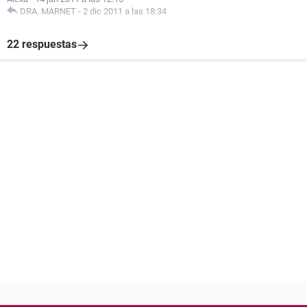
DRA. MARNET
-
2 dic 2011 a las 18:34
22 respuestas