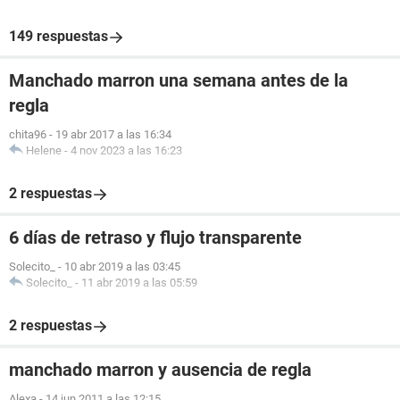
149 respuestas
Manchado marron una semana antes de la
regla
chita96
-
19 abr 2017 a las 16:34
Helene
-
4 nov 2023 a las 16:23
2 respuestas
6 días de retraso y flujo transparente
Solecito_
-
10 abr 2019 a las 03:45
Solecito_
-
11 abr 2019 a las 05:59
2 respuestas
manchado marron y ausencia de regla
Alexa
-
14 jun 2011 a las 12:15