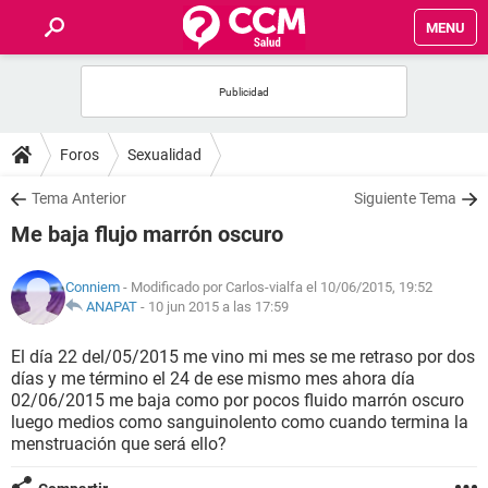
MENU
INICIO
FOROS
Foros
Sexualidad
SALUD
Tema Anterior
Siguiente Tema
Me baja flujo marrón oscuro
FAMILIA
Conniem
- Modificado por Carlos-vialfa el 10/06/2015, 19:52
NUTRICIÓN
ANAPAT
-
10 jun 2015 a las 17:59
El día 22 del/05/2015 me vino mi mes se me retraso por dos
BIENESTAR
días y me término el 24 de ese mismo mes ahora día
02/06/2015 me baja como por pocos fluido marrón oscuro
SEXUALIDAD
luego medios como sanguinolento como cuando termina la
menstruación que será ello?
GLOSARIO