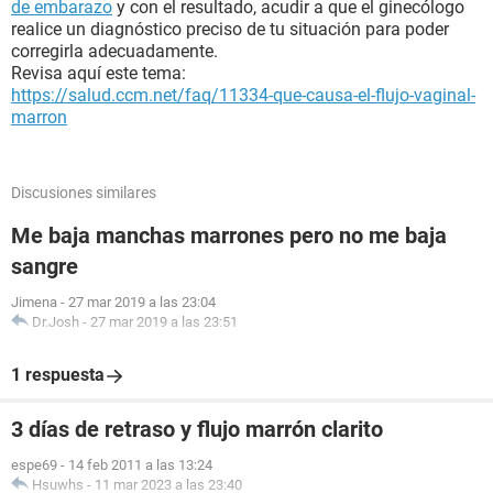
de embarazo
y con el resultado, acudir a que el ginecólogo
realice un diagnóstico preciso de tu situación para poder
corregirla adecuadamente.
Revisa aquí este tema:
https://salud.ccm.net/faq/11334-que-causa-el-flujo-vaginal-
marron
Discusiones similares
Me baja manchas marrones pero no me baja
sangre
Jimena
-
27 mar 2019 a las 23:04
Dr.Josh
-
27 mar 2019 a las 23:51
1 respuesta
3 días de retraso y flujo marrón clarito
espe69
-
14 feb 2011 a las 13:24
Hsuwhs
-
11 mar 2023 a las 23:40