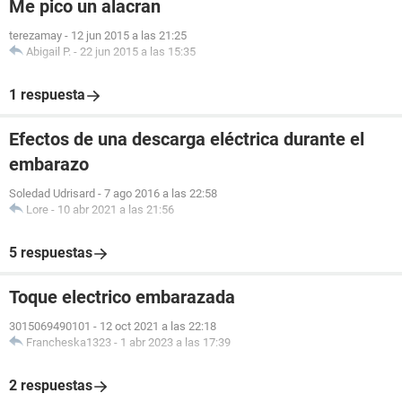
Me pico un alacran
terezamay
-
12 jun 2015 a las 21:25
Abigail P.
-
22 jun 2015 a las 15:35
1 respuesta
Efectos de una descarga eléctrica durante el
embarazo
Soledad Udrisard
-
7 ago 2016 a las 22:58
Lore
-
10 abr 2021 a las 21:56
5 respuestas
Toque electrico embarazada
3015069490101
-
12 oct 2021 a las 22:18
Francheska1323
-
1 abr 2023 a las 17:39
2 respuestas