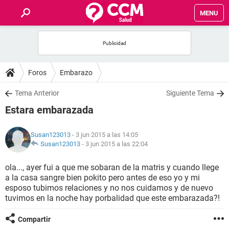
MENU
INICIO
FOROS
Foros
Embarazo
SALUD
Tema Anterior
Siguiente Tema
Estara embarazada
FAMILIA
Susan123013
- 3 jun 2015 a las 14:05
NUTRICIÓN
Susan123013
-
3 jun 2015 a las 22:04
ola..., ayer fui a que me sobaran de la matris y cuando llege
BIENESTAR
a la casa sangre bien pokito pero antes de eso yo y mi
esposo tubimos relaciones y no nos cuidamos y de nuevo
SEXUALIDAD
tuvimos en la noche hay porbalidad que este embarazada?!
Compartir
GLOSARIO