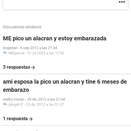
Discusiones similares
ME pico un alacran y estoy embarazada
lesperan
-
6 sep 2012 a las 21:34
Miligarcia
-
31 jul 2023 a las 11:02
3 respuestas
ami esposa la pico un alacran y tine 6 meses de
embarazo
melky moran
-
25 dic 2012 a las 21:04
Abigail P.
-
25 dic 2012 a las 21:37
1 respuesta