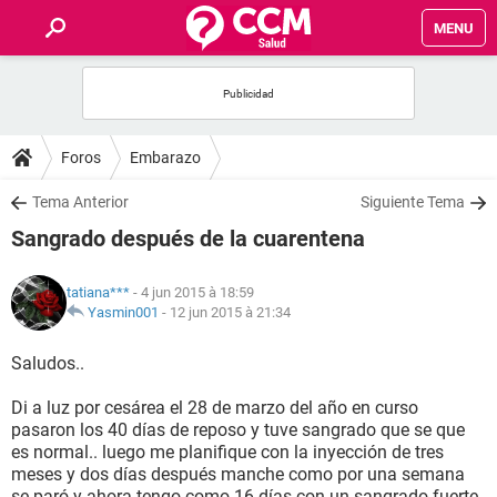
MENU
INICIO
FORUMS
Foros
Embarazo
SALUD
Tema Anterior
Siguiente Tema
Sangrado después de la cuarentena
FAMILIA
tatiana***
- 4 jun 2015 à 18:59
NUTRICIÓN
Yasmin001
-
12 jun 2015 à 21:34
Saludos..
BIENESTAR
Di a luz por cesárea el 28 de marzo del año en curso
SEXUALIDAD
pasaron los 40 días de reposo y tuve sangrado que se que
es normal.. luego me planifique con la inyección de tres
meses y dos días después manche como por una semana
GLOSARIO
se paró y ahora tengo como 16 días con un sangrado fuerte