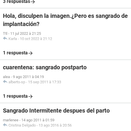
3 respuestas
Hola, disculpen la imagen.¿Pero es sangrado de
implantación?
Ttl
-
11 jul 2022 à 21:25
Karla
-
10 oct 2022 à 21:12
1 respuesta
cuarentena: sangrado postparto
alea
-
9 ago 2011 à 04:19
alberto-sp
-
15 sep 2011 à 17:33
1 respuesta
Sangrado Intermitente despues del parto
marlenee
-
14 ago 2011 à 01:59
Cristina Delgado
-
13 ago 2016 à 20:56