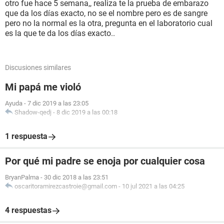
otro fue hace 5 semana,, realiza te la prueba de embarazo
que da los días exacto, no se el nombre pero es de sangre
pero no la normal es la otra, pregunta en el laboratorio cual
es la que te da los días exacto..
Discusiones similares
Mi papá me violó
Ayuda
-
7 dic 2019 a las 23:05
Shadow-qedj
-
8 dic 2019 a las 00:18
1 respuesta
Por qué mi padre se enoja por cualquier cosa
BryanPalma
-
30 dic 2018 a las 23:51
oscaritoramirezcastroie@gmail.com
-
10 jul 2021 a las 04:25
4 respuestas