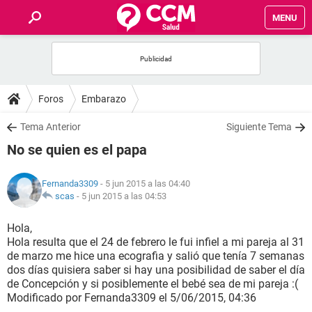
MENU
INICIO
FOROS
Foros
Embarazo
SALUD
Tema Anterior
Siguiente Tema
No se quien es el papa
FAMILIA
Fernanda3309
- 5 jun 2015 a las 04:40
NUTRICIÓN
scas
-
5 jun 2015 a las 04:53
Hola,
BIENESTAR
Hola resulta que el 24 de febrero le fui infiel a mi pareja al 31
de marzo me hice una ecografia y salió que tenía 7 semanas
SEXUALIDAD
dos días quisiera saber si hay una posibilidad de saber el día
de Concepción y si posiblemente el bebé sea de mi pareja :(
Modificado por Fernanda3309 el 5/06/2015, 04:36
GLOSARIO