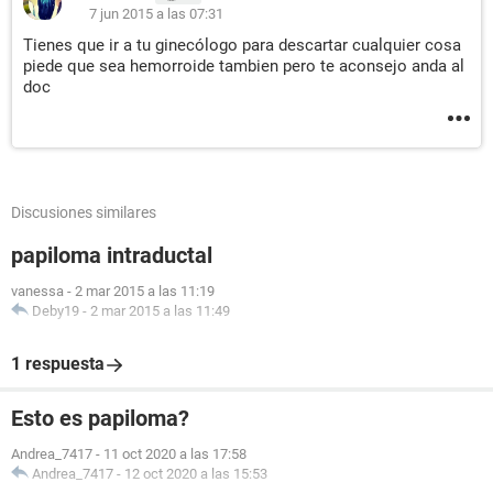
7 jun 2015 a las 07:31
Tienes que ir a tu ginecólogo para descartar cualquier cosa
piede que sea hemorroide tambien pero te aconsejo anda al
doc
Discusiones similares
papiloma intraductal
vanessa
-
2 mar 2015 a las 11:19
Deby19
-
2 mar 2015 a las 11:49
1 respuesta
Esto es papiloma?
Andrea_7417
-
11 oct 2020 a las 17:58
Andrea_7417
-
12 oct 2020 a las 15:53