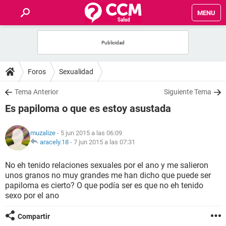
MENU
INICIO
FOROS
Foros
Sexualidad
SALUD
Tema Anterior
Siguiente Tema
Es papiloma o que es estoy asustada
FAMILIA
muzalize
- 5 jun 2015 a las 06:09
NUTRICIÓN
aracely.18
-
7 jun 2015 a las 07:31
No eh tenido relaciones sexuales por el ano y me salieron
BIENESTAR
unos granos no muy grandes me han dicho que puede ser
papiloma es cierto? O que podía ser es que no eh tenido
SEXUALIDAD
sexo por el ano
Compartir
GLOSARIO