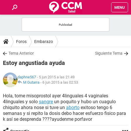
MENU
INICIO
FOROS
Foros
Embarazo
SALUD
Tema Anterior
Siguiente Tema
Estoy angustiada ayuda
FAMILIA
daphne567
- 5 jun 2015 a las 21:49
NUTRICIÓN
M Gutarra
-
6 jun 2015 a las 02:53
Hola, tome misoprostol ayer 4linguales 4 vaginales
BIENESTAR
4linguales y solo
sangre
un poquito y hubo un cuagulo
chiquito ahora nose si tuve un
aborto
exitoso tengo 6
SEXUALIDAD
semanas y si repito la dosis debo hacer esfuerzo fisico para
k así se desprenda ????ayudenme porfavor
GLOSARIO