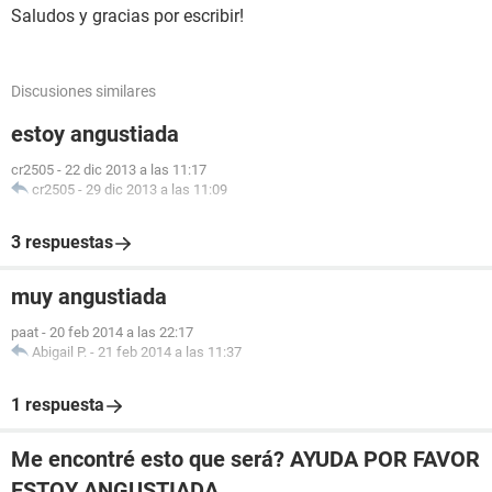
Saludos y gracias por escribir!
Discusiones similares
estoy angustiada
cr2505
-
22 dic 2013 a las 11:17
cr2505
-
29 dic 2013 a las 11:09
3 respuestas
muy angustiada
paat
-
20 feb 2014 a las 22:17
Abigail P.
-
21 feb 2014 a las 11:37
1 respuesta
Me encontré esto que será? AYUDA POR FAVOR
ESTOY ANGUSTIADA