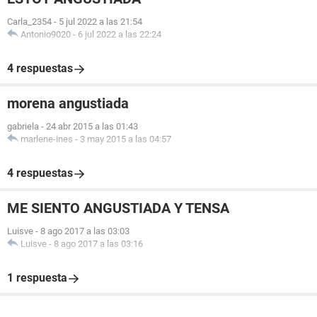
Carla_2354
-
5 jul 2022 a las 21:54
Antonio9020
-
6 jul 2022 a las 22:24
4 respuestas
morena angustiada
gabriela
-
24 abr 2015 a las 01:43
marlene-ines
-
3 may 2015 a las 04:57
4 respuestas
ME SIENTO ANGUSTIADA Y TENSA
Luisve
-
8 ago 2017 a las 03:03
Luisve
-
8 ago 2017 a las 03:16
1 respuesta