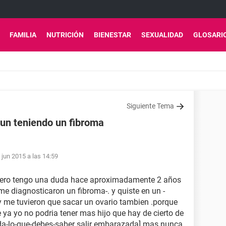
FAMILIA
NUTRICIÓN
BIENESTAR
SEXUALIDAD
GLOSARI
Siguiente Tema
n teniendo un fibroma
 jun 2015 a las 14:59
,pero tengo una duda hace aproximadamente 2 años
e diagnosticaron un fibroma-. y quiste en un -
-y me tuvieron que sacar un ovario tambien .porque
 ya yo no podria tener mas hijo que hay de cierto de
a-lo-que-debes-saber salir embarazada] mas nunca