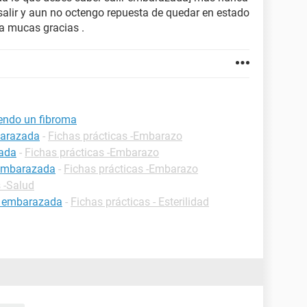
o salir y aun no octengo repuesta de quedar en estado
ta mucas gracias .
endo un fibroma
barazada
-
Fichas prácticas -Embarazo
zada
-
Fichas prácticas -Embarazo
 embarazada
-
Fichas prácticas -Embarazo
 -Salud
r embarazada
-
Fichas prácticas - Esterilidad