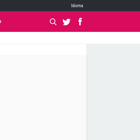
Idioma
O