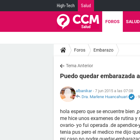
High-Tech
Salud
FOROS
SALUD
Foros
Embarazo
Tema Anterior
Puedo quedar embarazada au
albanikar
- 7 jun 2015 a las 07:08
Dra. Marlene Huancahuari
-
9
hola espero que se encuentre bien 
me hice unos examenes de rutina y m
ovario- yo fui operada .de apendice
tenia pus pero el medico me dijo que
mi caso no podre quedar-embarazad