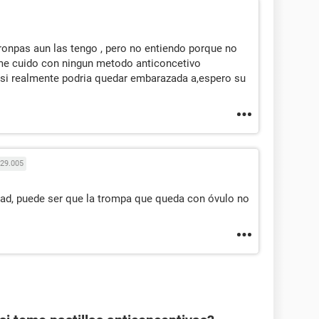
tronpas aun las tengo , pero no entiendo porque no
me cuido con ningun metodo anticoncetivo
 si realmente podria quedar embarazada a,espero su
29.005
lidad, puede ser que la trompa que queda con óvulo no