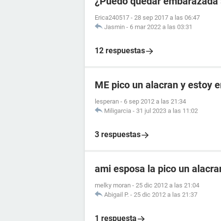
¿Puedo quedar embarazada si
Erica240517
-
28 sep 2017 a las 06:47
Jasmin
-
6 mar 2022 a las 03:31
12 respuestas
ME pico un alacran y estoy
lesperan
-
6 sep 2012 a las 21:34
Miligarcia
-
31 jul 2023 a las 11:02
3 respuestas
ami esposa la pico un alacr
melky moran
-
25 dic 2012 a las 21:04
Abigail P.
-
25 dic 2012 a las 21:37
1 respuesta