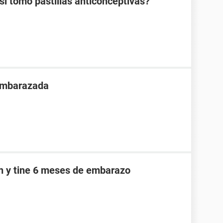
 tomo pastillas anticonceptivas?
 embarazada
an y tine 6 meses de embarazo