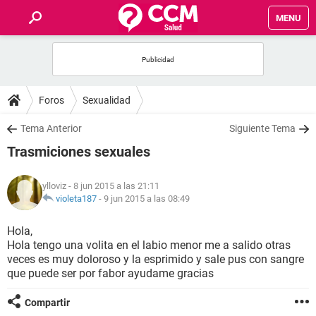
MENU
INICIO
FOROS
Foros
Sexualidad
SALUD
Tema Anterior
Siguiente Tema
Trasmiciones sexuales
FAMILIA
ylloviz
- 8 jun 2015 a las 21:11
NUTRICIÓN
violeta187
-
9 jun 2015 a las 08:49
Hola,
BIENESTAR
Hola tengo una volita en el labio menor me a salido otras
veces es muy doloroso y la esprimido y sale pus con sangre
SEXUALIDAD
que puede ser por fabor ayudame gracias
Compartir
GLOSARIO