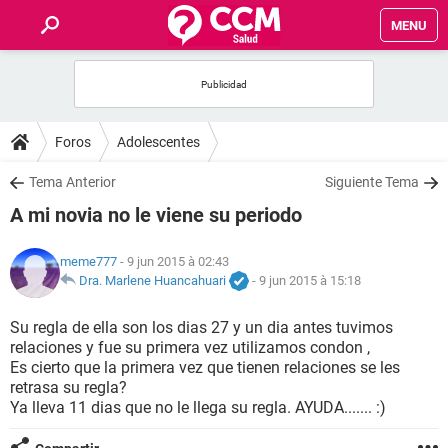
MENU
INICIO
FORUMS
Foros
Adolescentes
SALUD
Tema Anterior
Siguiente Tema
A mi novia no le viene su periodo
FAMILIA
meme777
- 9 jun 2015 à 02:43
NUTRICIÓN
Dra. Marlene Huancahuari
-
9 jun 2015 à 15:18
Su regla de ella son los dias 27 y un dia antes tuvimos
BIENESTAR
relaciones y fue su primera vez utilizamos condon ,
Es cierto que la primera vez que tienen relaciones se les
SEXUALIDAD
retrasa su regla?
Ya lleva 11 dias que no le llega su regla. AYUDA....... :)
GLOSARIO