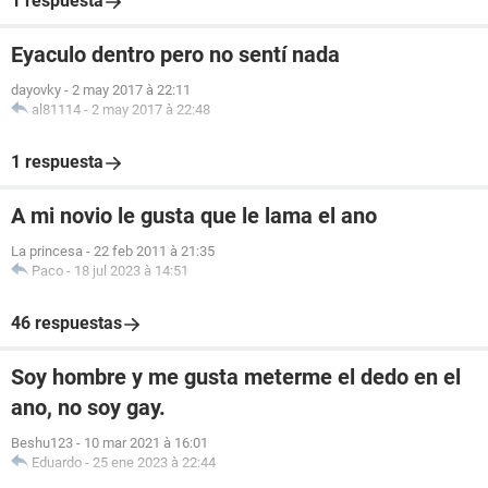
1 respuesta
Eyaculo dentro pero no sentí nada
dayovky
-
2 may 2017 à 22:11
al81114
-
2 may 2017 à 22:48
1 respuesta
A mi novio le gusta que le lama el ano
La princesa
-
22 feb 2011 à 21:35
Paco
-
18 jul 2023 à 14:51
46 respuestas
Soy hombre y me gusta meterme el dedo en el
ano, no soy gay.
Beshu123
-
10 mar 2021 à 16:01
Eduardo
-
25 ene 2023 à 22:44