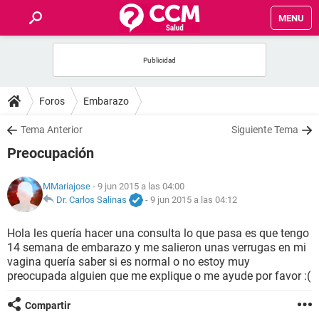
MENU
INICIO
FOROS
Foros
Embarazo
SALUD
Tema Anterior
Siguiente Tema
Preocupación
FAMILIA
MMariajose
- 9 jun 2015 a las 04:00
NUTRICIÓN
Dr. Carlos Salinas
-
9 jun 2015 a las 04:12
Hola les quería hacer una consulta lo que pasa es que tengo
BIENESTAR
14 semana de embarazo y me salieron unas verrugas en mi
vagina quería saber si es normal o no estoy muy
SEXUALIDAD
preocupada alguien que me explique o me ayude por favor :(
Compartir
GLOSARIO