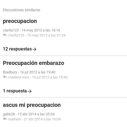
Discusiones similares
preocupacion
clarita123
-
14 may 2013 a las 18:16
clarita123
-
19 may 2013 a las 01:24
12 respuestas
Preocupación embarazo
Bradbury
-
16 jul 2012 a las 19:40
marlene-ines
-
16 jul 2012 a las 19:43
1 respuesta
ascus mi preocupacion
gabb28
-
13 abr 2014 a las 05:54
noehein
-
21 abr 2014 a las 16:04