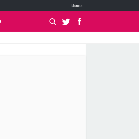
Idioma
O