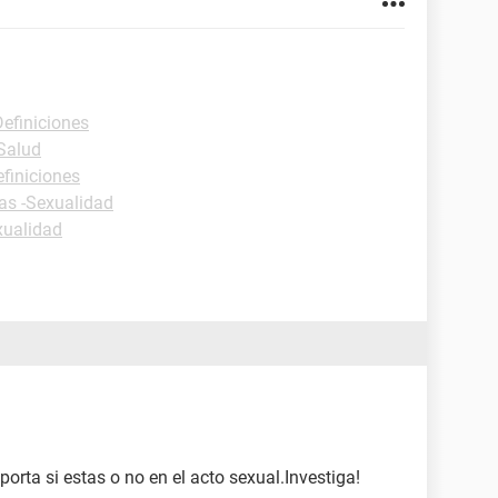
Definiciones
-Salud
efiniciones
cas -Sexualidad
xualidad
orta si estas o no en el acto sexual.Investiga!