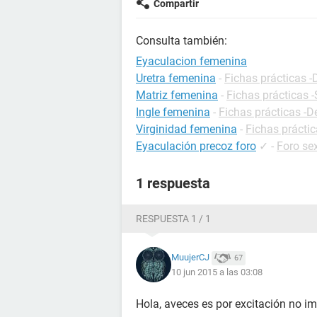
Compartir
Consulta también:
Eyaculacion femenina
Uretra femenina
-
Fichas prácticas -
Matriz femenina
-
Fichas prácticas 
Ingle femenina
-
Fichas prácticas -D
Virginidad femenina
-
Fichas prácti
Eyaculación precoz foro
✓
-
Foro se
1 respuesta
RESPUESTA 1 / 1
MuujerCJ
67
10 jun 2015 a las 03:08
Hola, aveces es por excitación no imp