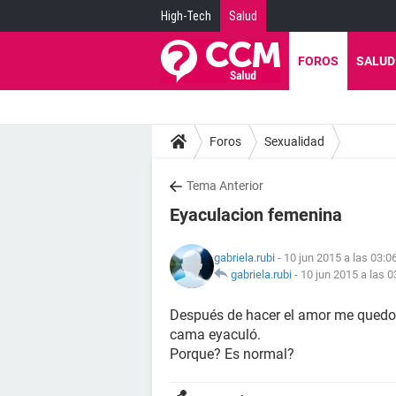
High-Tech
Salud
FOROS
SALUD
Foros
Sexualidad
Tema Anterior
Eyaculacion femenina
gabriela.rubi
- 10 jun 2015 a las 03:0
gabriela.rubi
-
10 jun 2015 a las 0
Después de hacer el amor me quedo
cama eyaculó.
Porque? Es normal?