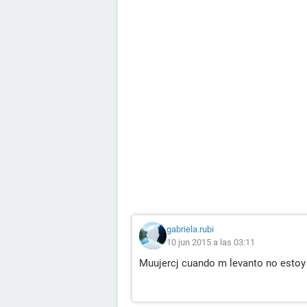
gabriela.rubi
10 jun 2015 a las 03:11
Muujercj cuando m levanto no estoy 