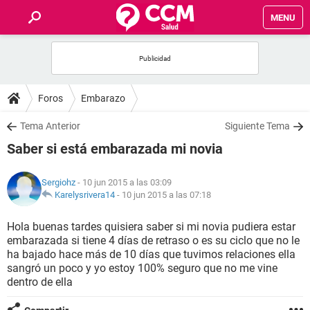
MENU
INICIO
FOROS
Foros
Embarazo
SALUD
Tema Anterior
Siguiente Tema
Saber si está embarazada mi novia
FAMILIA
Sergiohz
- 10 jun 2015 a las 03:09
NUTRICIÓN
Karelysrivera14
-
10 jun 2015 a las 07:18
Hola buenas tardes quisiera saber si mi novia pudiera estar
BIENESTAR
embarazada si tiene 4 días de retraso o es su ciclo que no le
ha bajado hace más de 10 días que tuvimos relaciones ella
SEXUALIDAD
sangró un poco y yo estoy 100% seguro que no me vine
dentro de ella
GLOSARIO