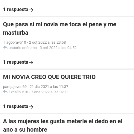
1 respuesta
Que pasa si mi novia me toca el pene y me
masturba
Tiagobravo10
-
2 oct 2022 a las 23:58
usuario anónimo
-
3 oct 2022 a las 04:52
1 respuesta
MI NOVIA CREO QUE QUIERE TRIO
parejajoven69
-
21 dic 2021 a las 11:37
Excalibur18
-
7 ene 2022 a las 02:11
1 respuesta
A las mujeres les gusta meterle el dedo en el
ano a su hombre