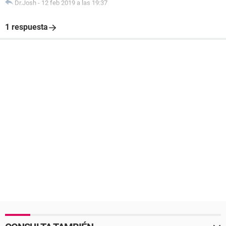
Dr.Josh
-
12 feb 2019 a las 19:37
1 respuesta