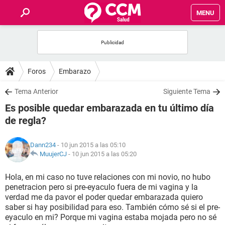
MENU
INICIO
FOROS
Foros
Embarazo
SALUD
Tema Anterior
Siguiente Tema
Es posible quedar embarazada en tu último día
FAMILIA
de regla?
NUTRICIÓN
Dann234
- 10 jun 2015 a las 05:10
MuujerCJ
-
10 jun 2015 a las 05:20
BIENESTAR
Hola, en mi caso no tuve relaciones con mi novio, no hubo
penetracion pero si pre-eyaculo fuera de mi vagina y la
SEXUALIDAD
verdad me da pavor el poder quedar embarazada quiero
saber si hay posibilidad para eso. También cómo sé si el pre-
eyaculo en mi? Porque mi vagina estaba mojada pero no sé
GLOSARIO