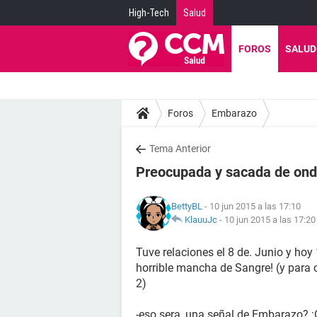
High-Tech
Salud
FOROS
SALUD
Foros
Embarazo
Tema Anterior
Preocupada y sacada de ond
BettyBL
- 10 jun 2015 a las 17:10
KlauuJc
-
10 jun 2015 a las 17:20
Tuve relaciones el 8 de. Junio y hoy
horrible mancha de Sangre! (y para
2)
-eso sera, una señal de Embarazo? :