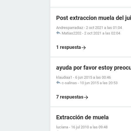
Post extraccion muela del ju
Andresparradiaz
-
2 oct 2021 a las 01:04
Matias2202
-
2 oct 2021 a las 02:04
1 respuesta
ayuda por favor estoy preoc
klaudiaa1
-
6 jun 2015 a las 00:46
c-salinas
-
10 jun 2015 a las 20:53
7 respuestas
Extracción de muela
luciana
-
16 jul 2010 a las 09:48