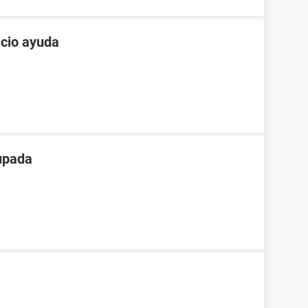
icio ayuda
upada