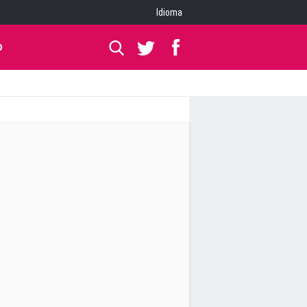
Idioma
O