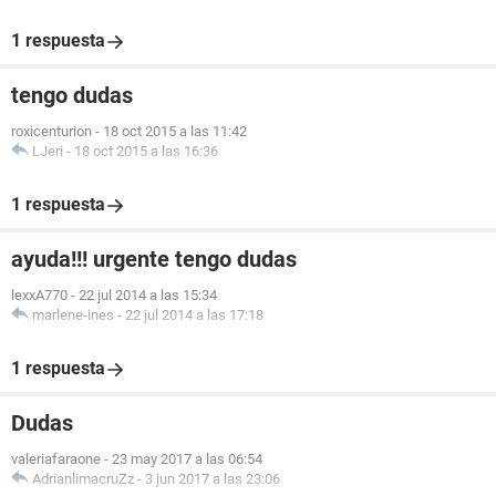
1 respuesta
tengo dudas
roxicenturion
-
18 oct 2015 a las 11:42
LJeri
-
18 oct 2015 a las 16:36
1 respuesta
ayuda!!! urgente tengo dudas
lexxA770
-
22 jul 2014 a las 15:34
marlene-ines
-
22 jul 2014 a las 17:18
1 respuesta
Dudas
valeriafaraone
-
23 may 2017 a las 06:54
AdrianlimacruZz
-
3 jun 2017 a las 23:06