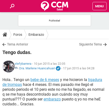
MENU
INICIO
FOROS
Foros
Embarazo
SALUD
Tema Anterior
Siguiente Tema
Tengo dudas.
FAMILIA
stefybarrera
- 10 jun 2015 a las 22:05
NUTRICIÓN
Dra. Marlene Huancahuari
-
17 jun 2015 a las 04:28
Hola.. Tengo un
bebe de 6 meses
y me hicieron la
ligadura
BIENESTAR
de trompas
hace 4 meses. El mes pasado me llegó el
periodo periodo el 10 pero este no me ha llegado, es normal
SEXUALIDAD
q se me haya descontrolado aun cuándo soy muy
puntual??? O puede ser
embarazo
puesto q yo no me heE
cuidado... Gracias.
GLOSARIO