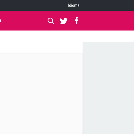
Idioma
O