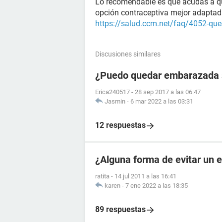
Lo recomendable es que acudas a que 
opción contraceptiva mejor adaptada
https://salud.ccm.net/faq/4052-que
Discusiones similares
¿Puedo quedar embarazada si
Erica240517
-
28 sep 2017 a las 06:47
Jasmin
-
6 mar 2022 a las 03:31
12 respuestas
¿Alguna forma de evitar un e
ratita
-
14 jul 2011 a las 16:41
karen
-
7 ene 2022 a las 18:35
89 respuestas