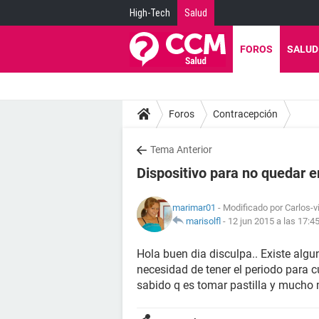
High-Tech
Salud
FOROS
SALUD
Foros
Contracepción
Tema Anterior
Dispositivo para no quedar
marimar01
- Modificado por Carlos-v
marisolfl
-
12 jun 2015 a las 17:4
Hola buen dia disculpa.. Existe algu
necesidad de tener el periodo para
sabido q es tomar pastilla y mucho 