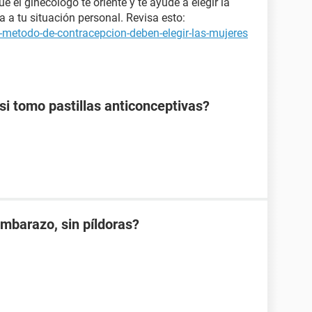
el ginecólogo te oriente y te ayude a elegir la
 a tu situación personal. Revisa esto:
-metodo-de-contracepcion-deben-elegir-las-mujeres
 tomo pastillas anticonceptivas?
mbarazo, sin píldoras?