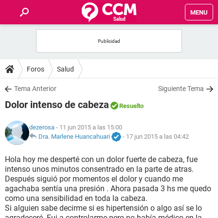
MENU
INICIO
FOROS
Foros
Salud
SALUD
Tema Anterior
Siguiente Tema
Dolor intenso de cabeza
Resuelto
FAMILIA
dezerosa
- 11 jun 2015 a las 15:00
NUTRICIÓN
Dra. Marlene Huancahuari
-
17 jun 2015 a las 04:42
Hola hoy me desperté con un dolor fuerte de cabeza, fue
BIENESTAR
intenso unos minutos consentrado en la parte de atras.
Después siguió por momentos el dolor y cuando me
SEXUALIDAD
agachaba sentía una presión . Ahora pasada 3 hs me quedo
como una sensibilidad en toda la cabeza.
Si alguien sabe decirme si es hipertensión o algo así se lo
GLOSARIO
agradeceré. Fui a controlarme pero no había médico en la