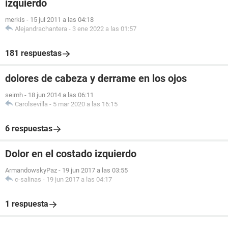
izquierdo
merkis
-
15 jul 2011 a las 04:18
Alejandrachantera
-
3 ene 2022 a las 01:57
181 respuestas
dolores de cabeza y derrame en los ojos
seimh
-
18 jun 2014 a las 06:11
Carolsevilla
-
5 mar 2020 a las 16:15
6 respuestas
Dolor en el costado izquierdo
ArmandowskyPaz
-
19 jun 2017 a las 03:55
c-salinas
-
19 jun 2017 a las 04:17
1 respuesta