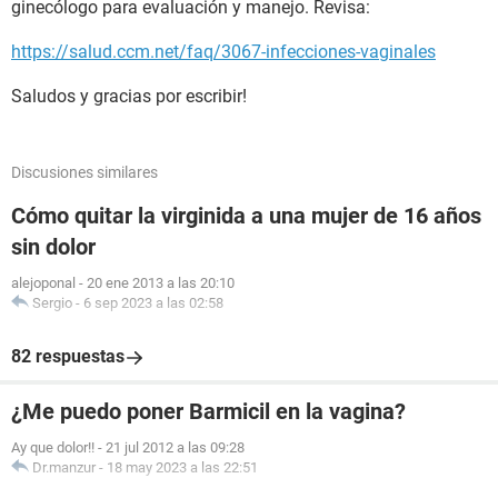
ginecólogo para evaluación y manejo. Revisa:
https://salud.ccm.net/faq/3067-infecciones-vaginales
Saludos y gracias por escribir!
Discusiones similares
Cómo quitar la virginida a una mujer de 16 años
sin dolor
alejoponal
-
20 ene 2013 a las 20:10
Sergio
-
6 sep 2023 a las 02:58
82 respuestas
¿Me puedo poner Barmicil en la vagina?
Ay que dolor!!
-
21 jul 2012 a las 09:28
Dr.manzur
-
18 may 2023 a las 22:51