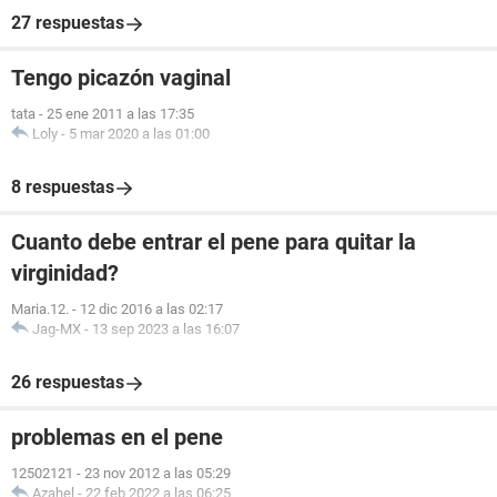
27 respuestas
Tengo picazón vaginal
tata
-
25 ene 2011 a las 17:35
Loly
-
5 mar 2020 a las 01:00
8 respuestas
Cuanto debe entrar el pene para quitar la
virginidad?
Maria.12.
-
12 dic 2016 a las 02:17
Jag-MX
-
13 sep 2023 a las 16:07
26 respuestas
problemas en el pene
12502121
-
23 nov 2012 a las 05:29
Azahel
-
22 feb 2022 a las 06:25