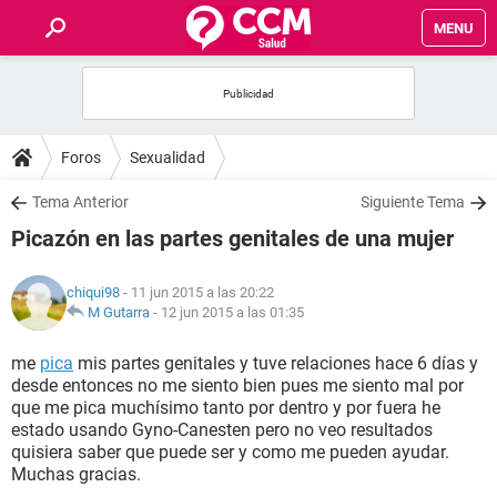
MENU
INICIO
FOROS
Foros
Sexualidad
SALUD
Tema Anterior
Siguiente Tema
Picazón en las partes genitales de una mujer
FAMILIA
chiqui98
- 11 jun 2015 a las 20:22
NUTRICIÓN
M Gutarra
-
12 jun 2015 a las 01:35
me
pica
mis partes genitales y tuve relaciones hace 6 días y
BIENESTAR
desde entonces no me siento bien pues me siento mal por
que me pica muchísimo tanto por dentro y por fuera he
SEXUALIDAD
estado usando Gyno-Canesten pero no veo resultados
quisiera saber que puede ser y como me pueden ayudar.
Muchas gracias.
GLOSARIO