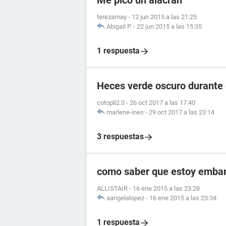
Me pico un alacran
terezamay
-
12 jun 2015 a las 21:25
Abigail P.
-
22 jun 2015 a las 15:35
1 respuesta
Heces verde oscuro durante
cotopli2.0
-
26 oct 2017 a las 17:40
marlene-ines
-
29 oct 2017 a las 23:14
3 respuestas
como saber que estoy embara
ALLISTAIR
-
16 ene 2015 a las 23:28
aangelalopez
-
16 ene 2015 a las 23:34
1 respuesta