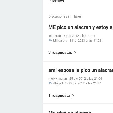
infertiles
Discusiones similares
ME pico un alacran y estoy
lesperan
-
6 sep 2012 a las 21:34
Miligarcia
-
31 jul 2023 a las 11:02
3 respuestas
ami esposa la pico un alacr
melky moran
-
25 dic 2012 a las 21:04
Abigail P.
-
25 dic 2012 a las 21:37
1 respuesta