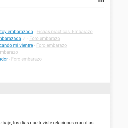
estoy embarazada
-
Fichas prácticas -Embarazo
embarazada
✓
-
Foro embarazo
cando mi vientre
-
Foro embarazo
embarazo
ador
-
Foro embarazo
e baje, los días que tuviste relaciones eran días