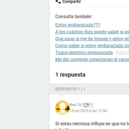
Compartir
Consulta también:
Estoy embarazada???
A los cuántos dias puedo saber si 
Que pasa si me da toques y estoy 
Como saber si estoy embarazada to
Toque electrico embarazada
-
Foro 
Me dio corriente conectando el carg
1 respuesta
RESPUESTA 1 / 1
Ros.13
1
13 jun 2015 a las 17:34
Si estas nerviosa influye en que no t