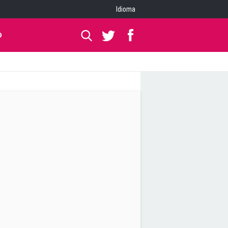
Idioma
O