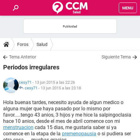
MENU
INICIO
FOROS
Foros
Salud
SALUD
Tema Anterior
Siguiente Tema
Periodos irregulares
FAMILIA
cesy71
- 13 jun 2015 a las 22:26
NUTRICIÓN
cesy71
-
13 jun 2015 a las 23:18
Hola buenas tardes, necesito ayuda de algun medico o
BIENESTAR
alguna mujer que haya pasado por lo mismo por
favor.....tengo 43 anios, 3 hijos y me hice la salpingoclasia
SEXUALIDAD
hace 10 anios, desde el mes de abril comence con mi
menstruacion
cada 15 dias, me gustaria saber si ya
comence en la etapa de la
premenopausia
o si pudiera ser
GLOSARIO
otra cosa......muchas gracias