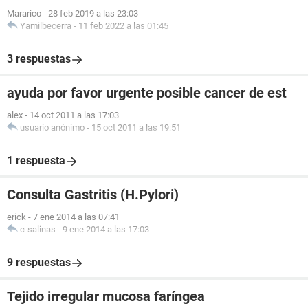
Mararico
-
28 feb 2019 a las 23:03
Yamilbecerra
-
11 feb 2022 a las 01:45
3 respuestas
ayuda por favor urgente posible cancer de est
alex
-
14 oct 2011 a las 17:03
usuario anónimo
-
15 oct 2011 a las 19:51
1 respuesta
Consulta Gastritis (H.Pylori)
erick
-
7 ene 2014 a las 07:41
c-salinas
-
9 ene 2014 a las 17:03
9 respuestas
Tejido irregular mucosa faríngea