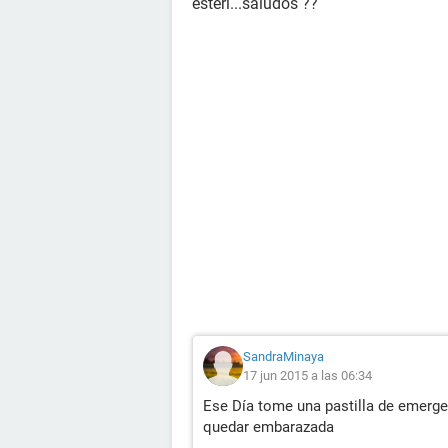
esteri...saludos ??
SandraMinaya
17 jun 2015 a las 06:34
Ese Día tome una pastilla de emerge
quedar embarazada