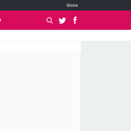
Idioma
O