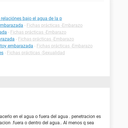
elaciónes bajo el agua de la p
 embarazada
-
Fichas prácticas -Embarazo
zada
-
Fichas prácticas -Embarazo
arazada
-
Fichas prácticas -Embarazo
estoy embarazada
-
Fichas prácticas -Embarazo
es
-
Fichas prácticas -Sexualidad
cerlo en el agua o fuera del agua . penetracion es
acion .fuera o dentro del agua.. Al menos q sea