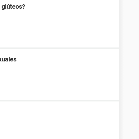
s glúteos?
xuales