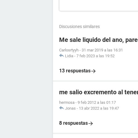
Discusiones similares
Me sale liquido del ano, par
Carlosrtyyh
-
31 mar 2019 a las 16:31
Lidia
-
7 feb 2023 a las 19:52
13 respuestas
me salio excremento al tener
hermosa
-
9 feb 2012 a las 01:17
Jonas
-
13 abr 2022 a las 19:47
8 respuestas