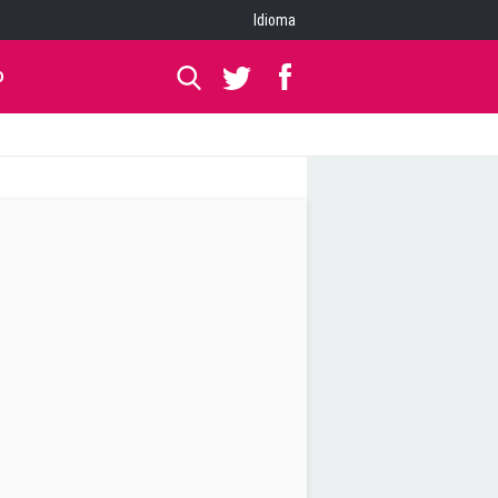
Idioma
O