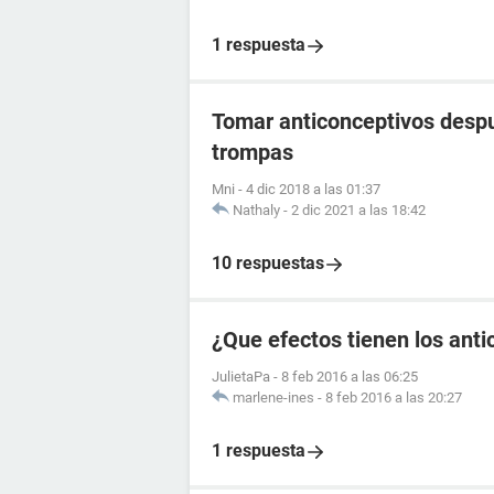
1 respuesta
Tomar anticonceptivos despu
trompas
Mni
-
4 dic 2018 a las 01:37
Nathaly
-
2 dic 2021 a las 18:42
10 respuestas
¿Que efectos tienen los anti
JulietaPa
-
8 feb 2016 a las 06:25
marlene-ines
-
8 feb 2016 a las 20:27
1 respuesta