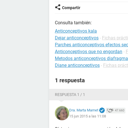
Compartir
Consulta también:
Anticonceptivos kala
Dejar anticonceptivos
-
Fichas práct
Parches anticonceptivos efectos se
Anticonceptivos que no engordan
-
F
Metodos anticonceptivos diafragma
Diane anticonceptivos
-
Fichas prác
1 respuesta
RESPUESTA 1 / 1
Dra. Marta Marnet
47.660
15 jun 2015 a las 11:08