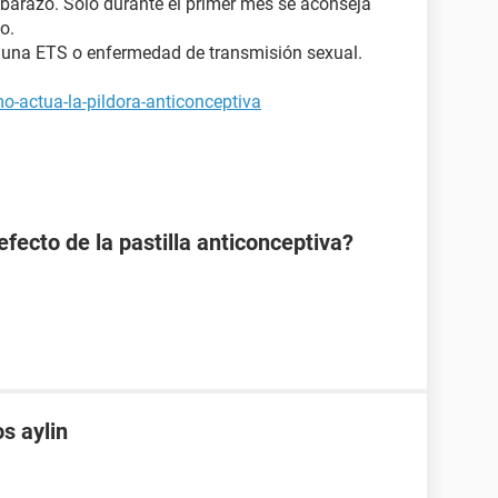
mbarazo. Sólo durante el primer mes se aconseja
o.
 a una ETS o enfermedad de transmisión sexual.
o-actua-la-pildora-anticonceptiva
efecto de la pastilla anticonceptiva?
s aylin