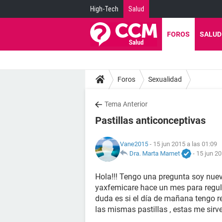
High-Tech
Salud
FOROS
SALUD
Foros
Sexualidad
Tema Anterior
Pastillas anticonceptivas
Vane2015
- 15 jun 2015 a las 01:09
Dra. Marta Marnet
-
15 jun 20
Hola!!! Tengo una pregunta soy nueva
yaxfemicare hace un mes para regul
duda es si el día de mañana tengo r
las mismas pastillas , estas me si