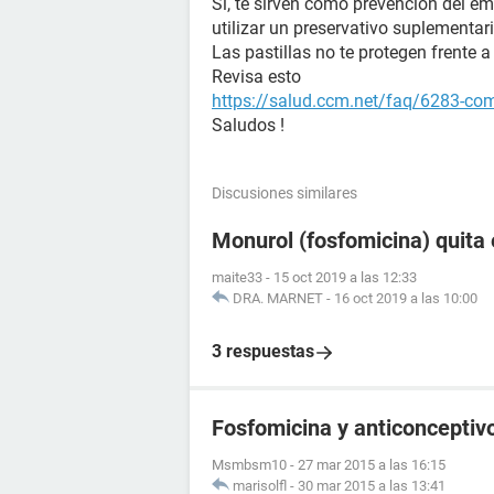
Sí, te sirven como prevención del e
utilizar un preservativo suplementari
Las pastillas no te protegen frente
Revisa esto
https://salud.ccm.net/faq/6283-com
Saludos !
Discusiones similares
Monurol (fosfomicina) quita 
maite33
-
15 oct 2019 a las 12:33
DRA. MARNET
-
16 oct 2019 a las 10:00
3 respuestas
Fosfomicina y anticonceptivo
Msmbsm10
-
27 mar 2015 a las 16:15
marisolfl
-
30 mar 2015 a las 13:41