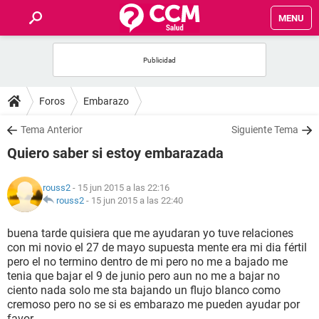
MENU
INICIO
FOROS
Foros
Embarazo
SALUD
Tema Anterior
Siguiente Tema
Quiero saber si estoy embarazada
FAMILIA
rouss2
- 15 jun 2015 a las 22:16
NUTRICIÓN
rouss2
-
15 jun 2015 a las 22:40
buena tarde quisiera que me ayudaran yo tuve relaciones
BIENESTAR
con mi novio el 27 de mayo supuesta mente era mi dia fértil
pero el no termino dentro de mi pero no me a bajado me
SEXUALIDAD
tenia que bajar el 9 de junio pero aun no me a bajar no
ciento nada solo me sta bajando un flujo blanco como
cremoso pero no se si es embarazo me pueden ayudar por
GLOSARIO
favor