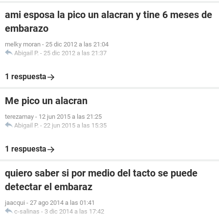
ami esposa la pico un alacran y tine 6 meses de
embarazo
melky moran
-
25 dic 2012 a las 21:04
Abigail P.
-
25 dic 2012 a las 21:37
1 respuesta
Me pico un alacran
terezamay
-
12 jun 2015 a las 21:25
Abigail P.
-
22 jun 2015 a las 15:35
1 respuesta
quiero saber si por medio del tacto se puede
detectar el embaraz
jaacqui
-
27 ago 2014 a las 01:41
c-salinas
-
3 dic 2014 a las 17:42