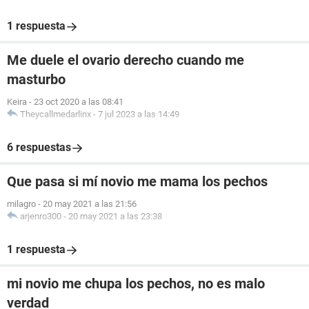
1 respuesta
Me duele el ovario derecho cuando me
masturbo
Keira
-
23 oct 2020 a las 08:41
Theycallmedarlinx
-
7 jul 2023 a las 14:49
6 respuestas
Que pasa si mí novio me mama los pechos
milagro
-
20 may 2021 a las 21:56
arjenro300
-
20 may 2021 a las 23:38
1 respuesta
mi novio me chupa los pechos, no es malo
verdad