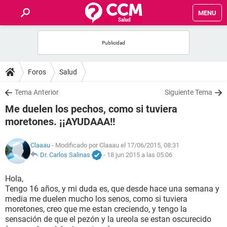
MENU
INICIO
FOROS
Foros
Salud
SALUD
Tema Anterior
Siguiente Tema
Me duelen los pechos, como si tuviera
FAMILIA
moretones. ¡¡AYUDAAA!!
NUTRICIÓN
Claaau
- Modificado por Claaau el 17/06/2015, 08:31
Dr. Carlos Salinas
-
18 jun 2015 a las 05:06
BIENESTAR
Hola,
Tengo 16 años, y mi duda es, que desde hace una semana y
SEXUALIDAD
media me duelen mucho los senos, como si tuviera
moretones, creo que me estan creciendo, y tengo la
sensación de que el pezón y la ureola se estan oscurecido
GLOSARIO