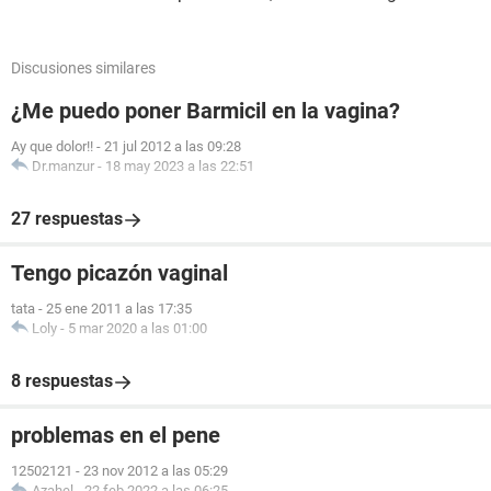
Discusiones similares
¿Me puedo poner Barmicil en la vagina?
Ay que dolor!!
-
21 jul 2012 a las 09:28
Dr.manzur
-
18 may 2023 a las 22:51
27 respuestas
Tengo picazón vaginal
tata
-
25 ene 2011 a las 17:35
Loly
-
5 mar 2020 a las 01:00
8 respuestas
problemas en el pene
12502121
-
23 nov 2012 a las 05:29
Azahel
-
22 feb 2022 a las 06:25