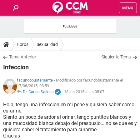
MENU
INICIO
FOROS
Foros
Sexualidad
SALUD
Tema Anterior
Siguiente Tema
Infeccion
FAMILIA
facundobustamante
- Modificado por facundobustamante el
17/06/2015, 08:59
NUTRICIÓN
Dr. Carlos Salinas
-
18 jun 2015 a las 05:07
BIENESTAR
Hola, tengo una infeccion en mi pene y quisiera saber como
curarme.
Siento un poco de ardor al orinar, tengo puntitos blancos y
SEXUALIDAD
una mucosidad blanca debajo del prespusio... no se que es y
quisiera saber el tratamiento para curarme.
GLOSARIO
Gracias