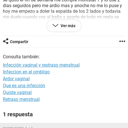
dias seguidos pero me ardio mas y anoche no me lo puse y
hoy me empezo a doler la espalda de los 2 lados y todavia
me duele cuando voy al baño y aparte de todo mi regla se
atraso el primer dia de mi última menstracion fue el 31 de
Ver más
abril ya me hice pruebas y salen negativas k me puede estar
pasando AYUDA X-FIS
Compartir
Consulta también:
Infección vaginal y restraso menstrual
Infeccion en el ombligo
Ardor vaginal
Que es una infección
Quiste vaginal
Retraso menstrual
1 respuesta