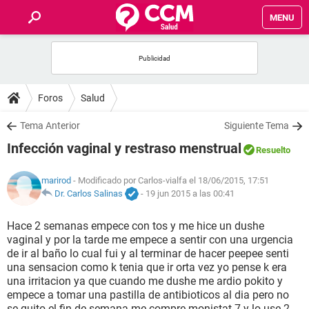
MENU
INICIO
FOROS
Foros
Salud
SALUD
Tema Anterior
Siguiente Tema
Infección vaginal y restraso menstrual
Resuelto
FAMILIA
marirod
- Modificado por Carlos-vialfa el 18/06/2015, 17:51
NUTRICIÓN
Dr. Carlos Salinas
-
19 jun 2015 a las 00:41
Hace 2 semanas empece con tos y me hice un dushe
BIENESTAR
vaginal y por la tarde me empece a sentir con una urgencia
de ir al baño lo cual fui y al terminar de hacer peepee senti
SEXUALIDAD
una sensacion como k tenia que ir orta vez yo pense k era
una irritacion ya que cuando me dushe me ardio pokito y
empece a tomar una pastilla de antibioticos al dia pero no
GLOSARIO
se quito el fin de semana me compre monistat 7 y lo use 2