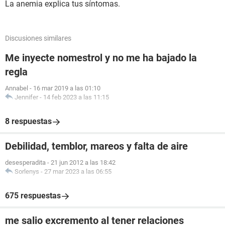
La anemia explica tus síntomas.
Discusiones similares
Me inyecte nomestrol y no me ha bajado la
regla
Annabel
-
16 mar 2019 a las 01:10
Jennifer
-
14 feb 2023 a las 11:15
8 respuestas
Debilidad, temblor, mareos y falta de aire
desesperadita
-
21 jun 2012 a las 18:42
Sorlenys
-
27 mar 2023 a las 06:55
675 respuestas
me salio excremento al tener relaciones