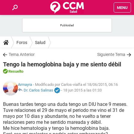
MENU
INICIO
FOROS
Foros
Salud
SALUD
Tema Anterior
Siguiente Tema
Tengo la hemoglobina baja y me siento débil
FAMILIA
Resuelto
NUTRICIÓN
Armayra
- Modificado por Carlos-vialfa el 18/06/2015, 06:16
Dr. Carlos Salinas
-
18 jun 2015 a las 01:33
BIENESTAR
Buenas tardes tengo una duda tengo un DIU hace 9 meses.
Tuve relaciones el 29 de mayo el periodo me vino el 31 de
SEXUALIDAD
mayo por 10 dias y abundante, no he vuelto a tener
relaciones pero me he sentido mareada y débil.
Me hice hematologia y tengo la hemoglobina baja.
GLOSARIO