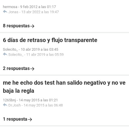
hermosa
-
9 feb 2012 a las 01:17
Jonas
-
13 abr 2022 a las 19:47
8 respuestas
6 días de retraso y flujo transparente
Solecito_
-
10 abr 2019 a las 03:45
Solecito_
-
11 abr 2019 a las 05:59
2 respuestas
me he echo dos test han salido negativo y no ve
baja la regla
1265bnj
-
14 may 2015 a las 01:21
Dr.Josh
-
14 may 2015 a las 06:48
1 respuesta