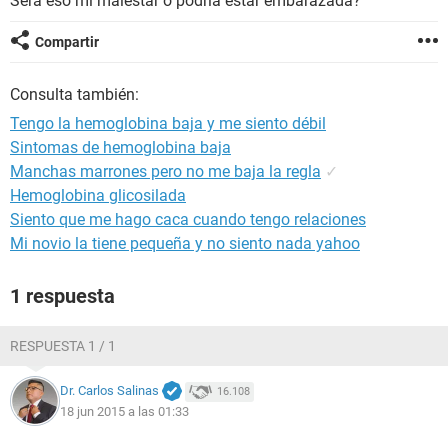
Será eso mi malestar o podría estar embarazada?
Compartir
Consulta también:
Tengo la hemoglobina baja y me siento débil
Sintomas de hemoglobina baja
Manchas marrones pero no me baja la regla
✓
Hemoglobina glicosilada
Siento que me hago caca cuando tengo relaciones
Mi novio la tiene pequeña y no siento nada yahoo
1 respuesta
RESPUESTA 1 / 1
Dr. Carlos Salinas
16.108
18 jun 2015 a las 01:33